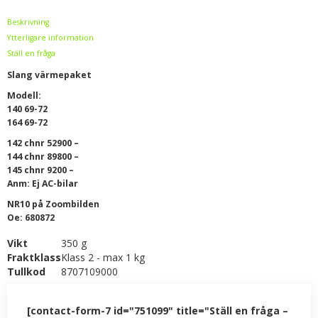
Beskrivning
Ytterligare information
Ställ en fråga
Slang värmepaket
Modell:
140 69-72
164 69-72
142 chnr 52900 –
144 chnr 89800 –
145 chnr 9200 –
Anm: Ej AC-bilar
NR10 på Zoombilden
Oe: 680872
Vikt
350 g
Fraktklass
Klass 2 - max 1 kg
Tullkod
8707109000
[contact-form-7 id="751099" title="Ställ en fråga –