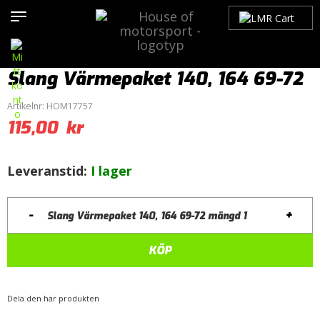
Hem
>
Produkter
>
Bilmärken
>
Volvo
>
100-Serien
>
Kylsystem
>
Slangar
> Slang Värmepaket 140, 164 69-72
Slang Värmepaket 140, 164 69-72
Artikelnr:
HOM17757
115,00
kr
Leveranstid:
I lager
-
+
Slang Värmepaket 140, 164 69-72 mängd
KÖP
Dela den här produkten