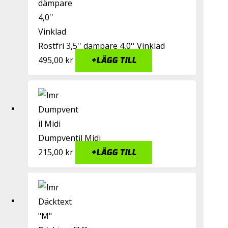
Rostfri 3,5'' dämpare 4,0'' Vinklad
495,00
kr
+
LÄGG TILL
Dumpventil Midi
215,00
kr
+
LÄGG TILL