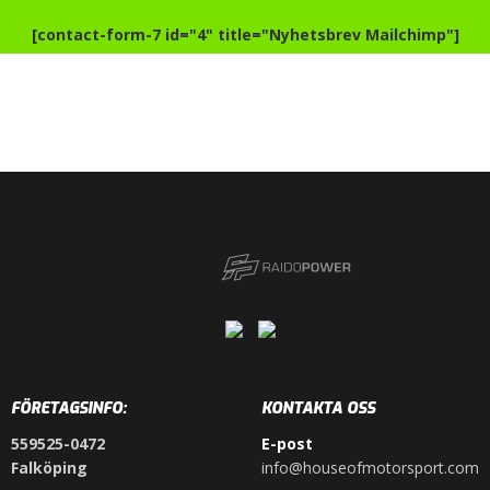
[contact-form-7 id="4" title="Nyhetsbrev Mailchimp"]
FÖRETAGSINFO:
KONTAKTA OSS
559525-0472
E-post
Falköping
info@houseofmotorsport.com