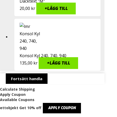
Däcktext "M"
20,00
kr
+
LÄGG TILL
Konsol Kyl 240, 740, 940
135,00
kr
+
LÄGG TILL
Fortsätt handla
Calculate Shipping
Apply Coupon
Available Coupons
ettobjekt
Get 10% off
APPLY COUPON