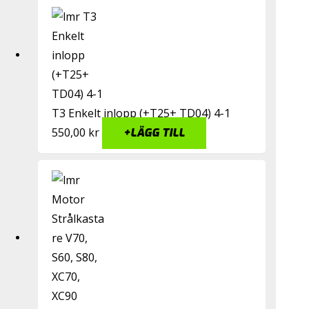
T3 Enkelt inlopp (+T25+ TD04) 4-1
550,00
kr
+
LÄGG TILL