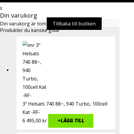
0
Din varukorg
Din varukorg är tom
Tillbaka till butiken
Produkter du kanske gillar
3" Helsats 740 88~, 940 Turbo, 100cell
Kat -RF-
6 495,00
kr
+
LÄGG TILL