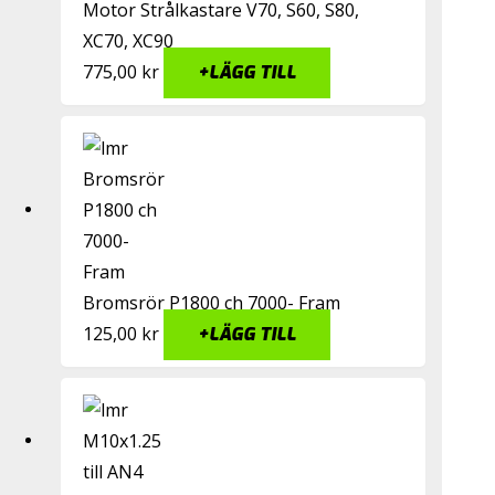
Motor Strålkastare V70, S60, S80,
XC70, XC90
775,00
kr
+
LÄGG TILL
Bromsrör P1800 ch 7000- Fram
125,00
kr
+
LÄGG TILL