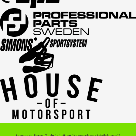
[contact-form-7 id="4" title="Nyhetsbrev Mailchimp"]