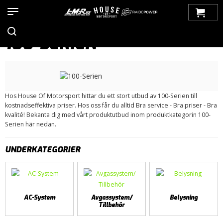
Hem
>
Produkter
>
Bilmärken
>
Volvo
> 100-Serien
100-SERIEN
Hos House Of Motorsport hittar du ett stort utbud av 100-Serien till
kostnadseffektiva priser. Hos oss får du alltid Bra service - Bra priser - Bra
kvalité! Bekanta dig med vårt produktutbud inom produktkategorin 100-
Serien här nedan.
UNDERKATEGORIER
AC-System
Avgassystem/
Belysning
Tillbehör