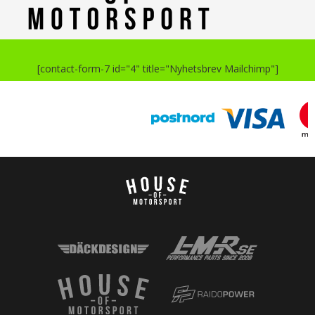
[contact-form-7 id="4" title="Nyhetsbrev Mailchimp"]