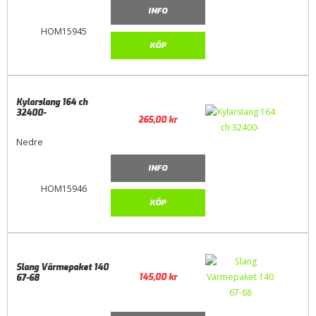
INFO
HOM15945
KÖP
Kylarslang 164 ch
32400-
265,00
kr
Nedre
INFO
HOM15946
KÖP
Slang Värmepaket 140
145,00
kr
67-68