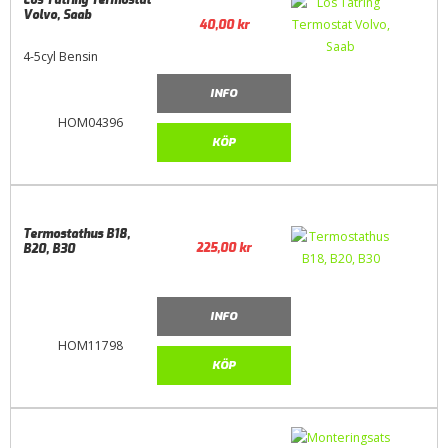
Lös Tätring Termostat
Volvo, Saab
40,00
kr
4-5cyl Bensin
INFO
HOM04396
KÖP
Termostathus B18,
225,00
kr
B20, B30
INFO
HOM11798
KÖP