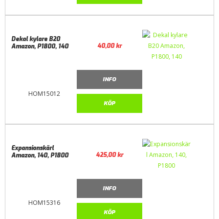
Dekal kylare B20
40,00
kr
Amazon, P1800, 140
INFO
HOM15012
KÖP
Expansionskärl
425,00
kr
Amazon, 140, P1800
INFO
HOM15316
KÖP