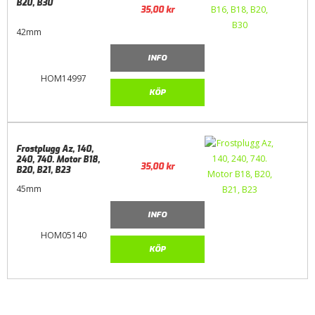
B20, B30
35,00
kr
42mm
INFO
HOM14997
KÖP
Frostplugg Az, 140,
240, 740. Motor B18,
35,00
kr
B20, B21, B23
45mm
INFO
HOM05140
KÖP