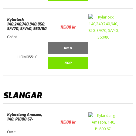
Kylarlock
140,240,740,940,850,
115,00
kr
S/V70, S/V40, S60/80
Grönt
INFO
HOM05510
KÖP
SLANGAR
Kylarslang Amazon,
140, P1800 67-
115,00
kr
Övre