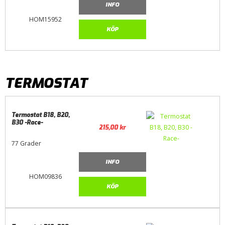
INFO
HOM15952
KÖP
TERMOSTAT
Termostat B18, B20,
B30 -Race-
215,00
kr
77 Grader
INFO
HOM09836
KÖP