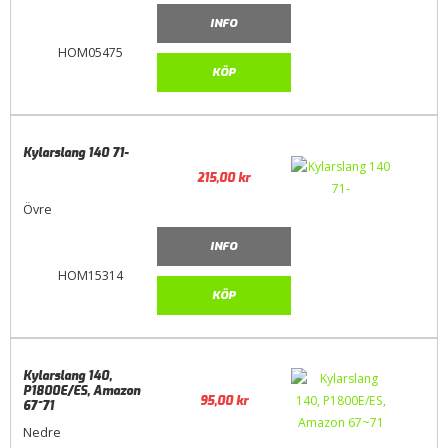
INFO
HOM05475
KÖP
Kylarslang 140 71-
215,00
kr
Övre
INFO
HOM15314
KÖP
Kylarslang 140,
P1800E/ES, Amazon
95,00
kr
67~71
Nedre