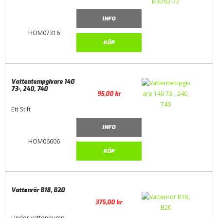
INFO
HOM07316
KÖP
Vattentempgivare 140
73-, 240, 740
95,00
kr
Ett Stift
INFO
HOM06606
KÖP
Vattenrör B18, B20
375,00
kr
Under vattenpump