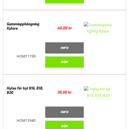
Gummiupphängning
40,00
kr
Kylare
INFO
HOM11799
KÖP
Hylsa för kyl B16, B18,
30,00
kr
B20
INFO
HOM13940
KÖP