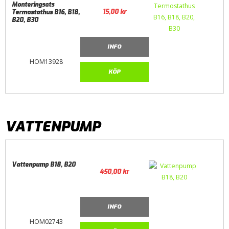
Monteringsats
15,00
kr
Termostathus B16, B18,
B20, B30
INFO
HOM13928
KÖP
VATTENPUMP
Vattenpump B18, B20
450,00
kr
INFO
HOM02743