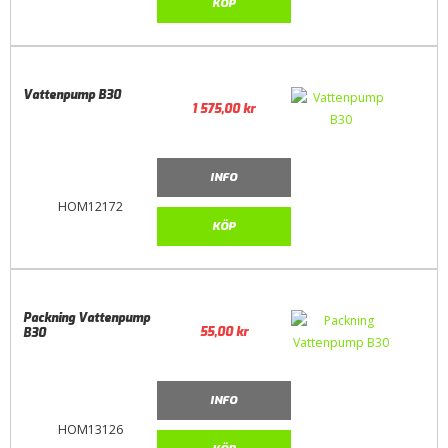
KÖP
Vattenpump B30
1 575,00
kr
INFO
HOM12172
KÖP
Packning Vattenpump
55,00
kr
B30
INFO
HOM13126