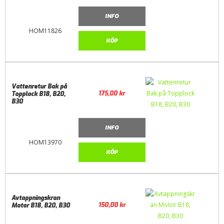
INFO
HOM11826
KÖP
Vattenretur Bak på
175,00
kr
Topplock B18, B20,
B30
INFO
HOM13970
KÖP
Avtappningskran
150,00
kr
Motor B18, B20, B30