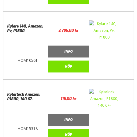
Kylare 140, Amazon,
2 795,00
kr
Pv, P1800
INFO
HOM10561
KÖP
Kylarlock Amazon,
115,00
kr
P1800, 140 67-
INFO
HOM15318
KÖP