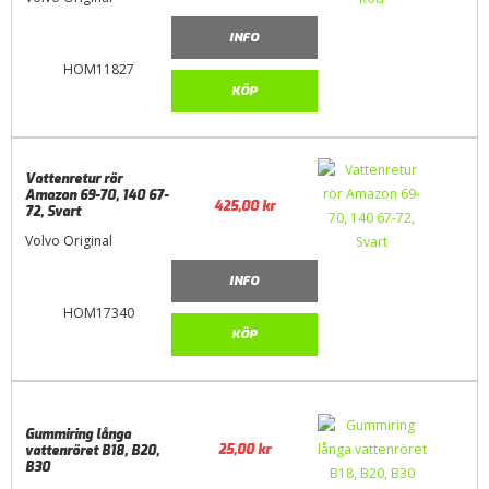
INFO
HOM11827
KÖP
Vattenretur rör
Amazon 69-70, 140 67-
425,00
kr
72, Svart
Volvo Original
INFO
HOM17340
KÖP
Gummiring långa
25,00
kr
vattenröret B18, B20,
B30