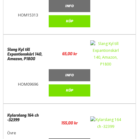
INFO
HOM15313
KÖP
Slang Kyl till
65,00
kr
Expantionskärl 140,
Amazon, P1800
INFO
HOM09696
KÖP
Kylarslang 164 ch
-32399
155,00
kr
Övre