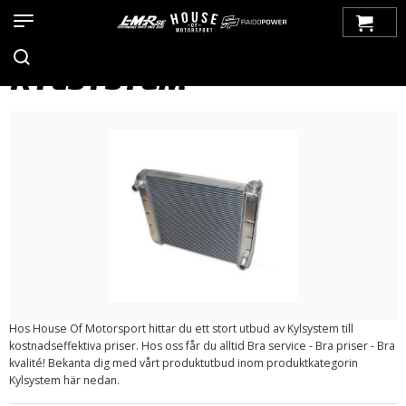
Hem
>
Produkter
>
Bilmärken
>
Volvo
>
100-Serien
> Kylsystem
KYLSYSTEM
Hos House Of Motorsport hittar du ett stort utbud av Kylsystem till
kostnadseffektiva priser. Hos oss får du alltid Bra service - Bra priser - Bra
kvalité! Bekanta dig med vårt produktutbud inom produktkategorin
Kylsystem här nedan.