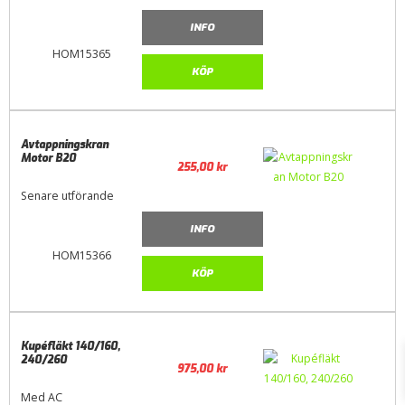
INFO
HOM15365
KÖP
Avtappningskran
Motor B20
255,00
kr
Senare utförande
INFO
HOM15366
KÖP
Kupéfläkt 140/160,
240/260
975,00
kr
Med AC