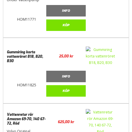
INFO
HOM11771
KÖP
Gummiring korta
25,00
kr
vattenröret B18, B20,
B30
INFO
HOM11825
KÖP
Vattenretur rör
Amazon 69-70, 140 67-
625,00
kr
72, Röd
Volvo Original