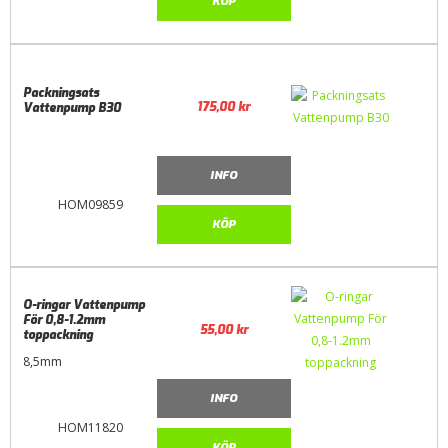
KÖP
Packningsats
175,00
kr
Vattenpump B30
INFO
HOM09859
KÖP
O-ringar Vattenpump
För 0,8-1.2mm
55,00
kr
toppackning
8,5mm
INFO
HOM11820
KÖP