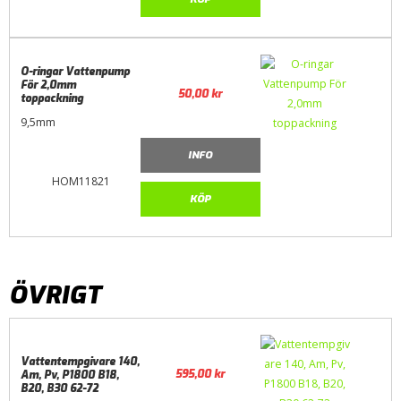
O-ringar Vattenpump
För 2,0mm
50,00
kr
toppackning
9,5mm
INFO
HOM11821
KÖP
ÖVRIGT
Vattentempgivare 140,
595,00
kr
Am, Pv, P1800 B18,
B20, B30 62-72