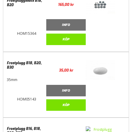
Frostpluggssats B18,
165,00
kr
B20
INFO
HOM15364
KÖP
Frostplugg B18, B20,
B30
35,00
kr
35mm
INFO
HOM05143
KÖP
Frostplugg B16, B18,