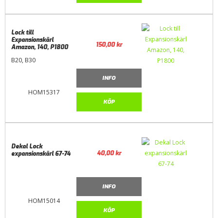
Lock till
Expansionskärl
150,00
kr
Amazon, 140, P1800
B20, B30
INFO
HOM15317
KÖP
Dekal Lock
40,00
kr
expansionskärl 67-74
INFO
HOM15014
KÖP