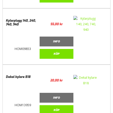
Kylarplugg 140, 240,
55,00
kr
740, 940
INFO
HOM09853
KÖP
Dekal kylare B18
20,00
kr
INFO
HOM13959
KÖP