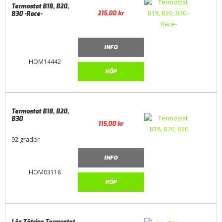
Termostat B18, B20,
215,00
kr
B30 -Race-
INFO
HOM14442
KÖP
Termostat B18, B20,
B30
115,00
kr
92 grader
INFO
HOM03118
KÖP