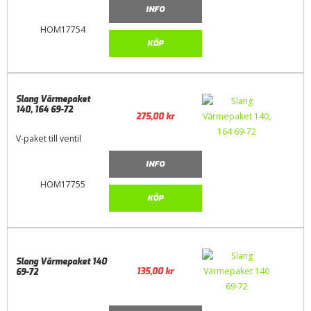
INFO
HOM17754
KÖP
Slang Värmepaket
140, 164 69-72
275,00
kr
V-paket till ventil
INFO
HOM17755
KÖP
Slang Värmepaket 140
135,00
kr
69-72