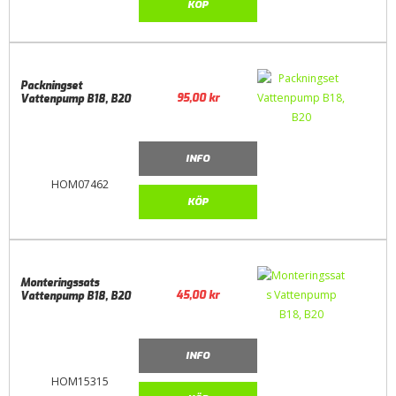
KÖP
Packningset
95,00
kr
Vattenpump B18, B20
INFO
HOM07462
KÖP
Monteringssats
45,00
kr
Vattenpump B18, B20
INFO
HOM15315