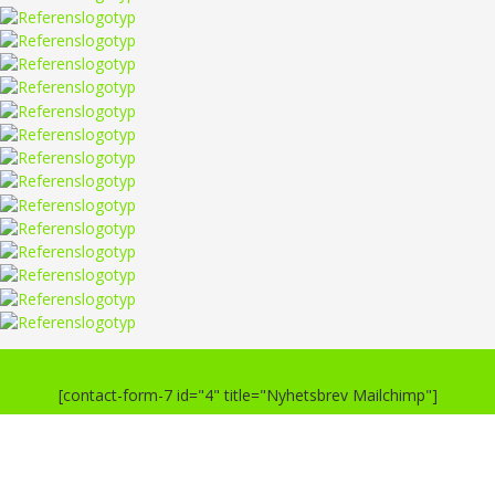
[contact-form-7 id="4" title="Nyhetsbrev Mailchimp"]