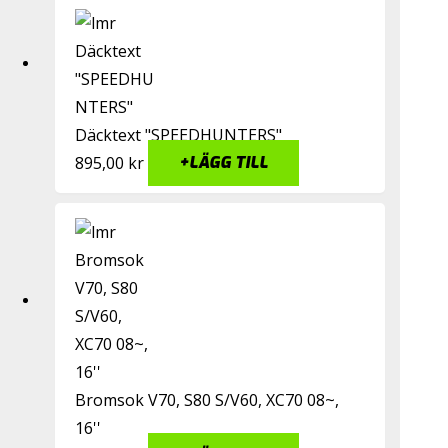
Däcktext "SPEEDHUNTERS"
895,00
kr
+
LÄGG TILL
Bromsok V70, S80 S/V60, XC70 08~,
16''