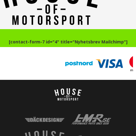
[contact-form-7 id="4" title="Nyhetsbrev Mailchimp"]