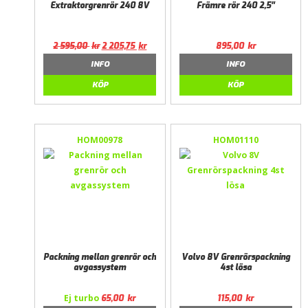
Extraktorgrenrör 240 8V
Främre rör 240 2,5″
2 595,00
kr
2 205,75
kr
895,00
kr
INFO
INFO
KÖP
KÖP
HOM00978
HOM01110
Packning mellan grenrör och
Volvo 8V Grenrörspackning
avgassystem
4st lösa
Ej turbo
65,00
kr
115,00
kr