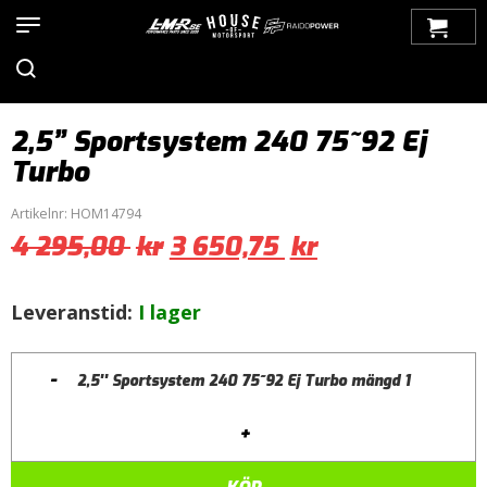
Hem
>
Produkter
>
Motor / Tuning
>
Avgassystem / Tillbehör
>
2,5'' Simons Sportsystem
>
Volvo
>
240
> 2,5” Sportsystem 240
75~92 Ej Turbo
2,5” Sportsystem 240 75~92 Ej
Turbo
Artikelnr:
HOM14794
4 295,00
kr
3 650,75
kr
Leveranstid:
I lager
-
2,5'' Sportsystem 240 75~92 Ej Turbo mängd
+