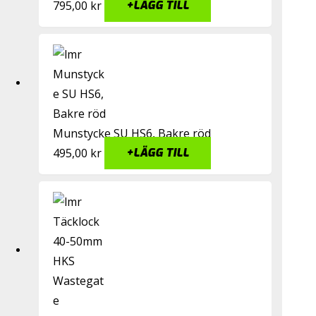
795,00
kr
+
LÄGG TILL
Munstycke SU HS6, Bakre röd
495,00
kr
+
LÄGG TILL