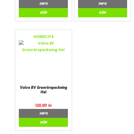
INFO
INFO
KÖP
KÖP
HOM01214
Volvo 8V Grenrörspackning
Hel
120,00
kr
INFO
KÖP