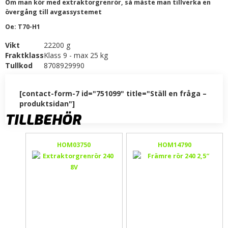
Om man kör med extraktorgrenrör, så måste man tillverka en
övergång till avgassystemet
Oe: T70-H1
Vikt
22200 g
Fraktklass
Klass 9 - max 25 kg
Tullkod
8708929990
[contact-form-7 id="751099" title="Ställ en fråga –
produktsidan"]
TILLBEHÖR
HOM03750
HOM14790