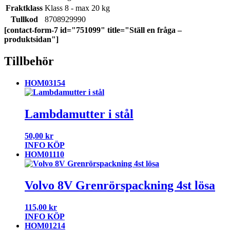
Fraktklass
Klass 8 - max 20 kg
Tullkod
8708929990
[contact-form-7 id="751099" title="Ställ en fråga –
produktsidan"]
Tillbehör
HOM03154
Lambdamutter i stål
50,00
kr
INFO
KÖP
HOM01110
Volvo 8V Grenrörspackning 4st lösa
115,00
kr
INFO
KÖP
HOM01214