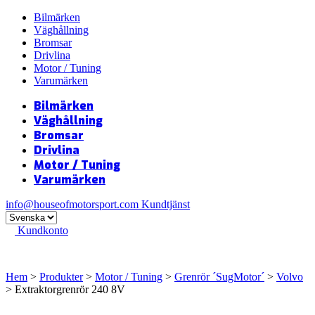
Bilmärken
Väghållning
Bromsar
Drivlina
Motor / Tuning
Varumärken
Bilmärken
Väghållning
Bromsar
Drivlina
Motor / Tuning
Varumärken
info@houseofmotorsport.com
Kundtjänst
Kundkonto
Hem
>
Produkter
>
Motor / Tuning
>
Grenrör ´SugMotor´
>
Volvo
> Extraktorgrenrör 240 8V