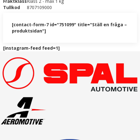
Fraktklass
Klass 2 - max 1 kg
Tullkod
8707109000
[contact-form-7 id="751099" title="Ställ en fråga –
produktsidan"]
[instagram-feed feed=1]