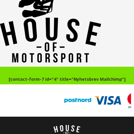
[contact-form-7 id="4" title="Nyhetsbrev Mailchimp"]