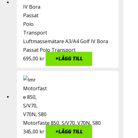
Luftmassemätare A3/A4 Golf IV Bora
Passat Polo Transport
695,00
kr
+
LÄGG TILL
Motorfäste 850, S/V70, V70N, S80
345,00
kr
+
LÄGG TILL