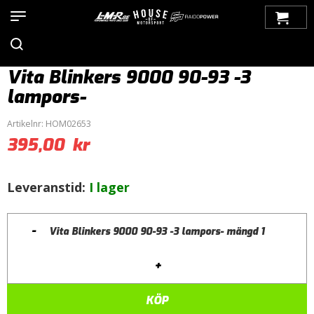
Hem
>
Produkter
>
Bilmärken
>
Saab
>
9000
>
Belysning
>
Blinkers
> Vita Blinkers 9000 90-93 -3 lampors-
Vita Blinkers 9000 90-93 -3
lampors-
Artikelnr:
HOM02653
395,00
kr
Leveranstid:
I lager
-
Vita Blinkers 9000 90-93 -3 lampors- mängd
+
KÖP