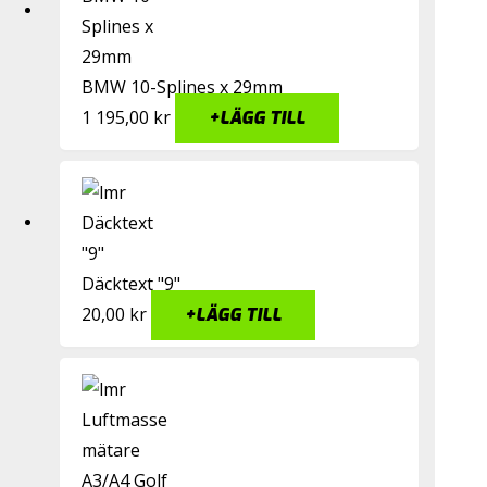
BMW 10-Splines x 29mm
1 195,00
kr
+
LÄGG TILL
Däcktext "9"
20,00
kr
+
LÄGG TILL