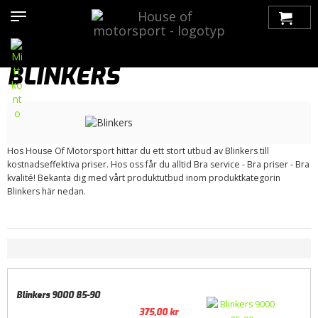
Hem
>
Produkter
>
Bilmärken
>
Saab
>
9000
>
Belysning
>
Blinkers
BLINKERS
Hos House Of Motorsport hittar du ett stort utbud av Blinkers till
kostnadseffektiva priser. Hos oss får du alltid Bra service - Bra priser - Bra
kvalité! Bekanta dig med vårt produktutbud inom produktkategorin
Blinkers här nedan.
Blinkers 9000 85-90
375,00
kr