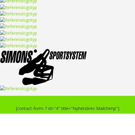
[contact-form-7 id="4" title="Nyhetsbrev Mailchimp"]