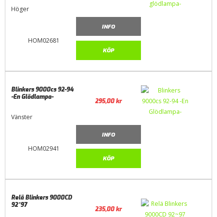
Höger
INFO
HOM02681
KÖP
Blinkers 9000cs 92-94
-En Glödlampa-
295,00
kr
Vänster
INFO
HOM02941
KÖP
Relä Blinkers 9000CD
92~97
235,00
kr