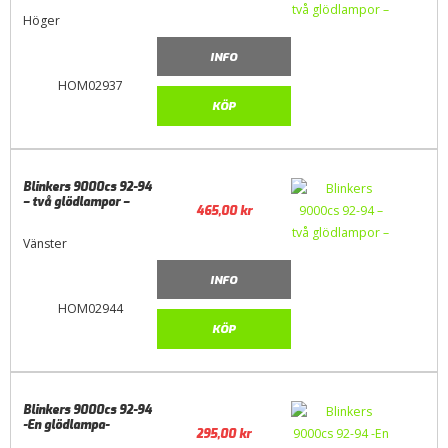
Höger
INFO
HOM02937
KÖP
Blinkers 9000cs 92-94
– två glödlampor –
465,00
kr
Vänster
INFO
HOM02944
KÖP
Blinkers 9000cs 92-94
-En glödlampa-
295,00
kr