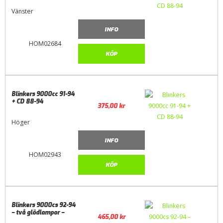
Vänster
INFO
HOM02684
KÖP
Blinkers 9000cc 91-94
+ CD 88-94
375,00
kr
Höger
INFO
HOM02943
KÖP
Blinkers 9000cs 92-94
– två glödlampor –
465,00
kr