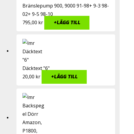
Bränslepump 900, 9000 91-98+ 9-3 98-
02+ 9-5 98-10
795,00
kr
+
LÄGG TILL
Däcktext "6"
20,00
kr
+
LÄGG TILL