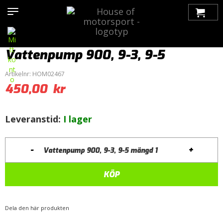
Hem
>
Produkter
>
Bilmärken
>
Saab
>
900
>
900 NG (1994-1998)
>
Kylsystem
>
Vattenpump
> Vattenpump 900, 9-3, 9-5
Vattenpump 900, 9-3, 9-5
Artikelnr:
HOM02467
450,00
kr
Leveranstid:
I lager
-
+
Vattenpump 900, 9-3, 9-5 mängd
KÖP
Dela den här produkten