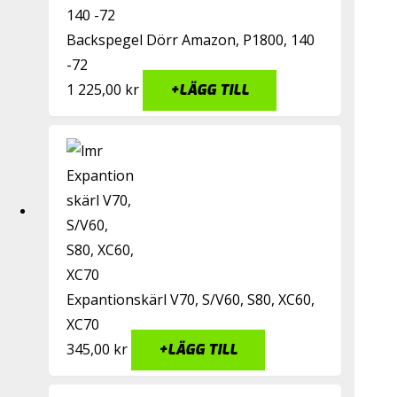
Backspegel Dörr Amazon, P1800, 140
-72
1 225,00
kr
+
LÄGG TILL
Expantionskärl V70, S/V60, S80, XC60,
XC70
345,00
kr
+
LÄGG TILL