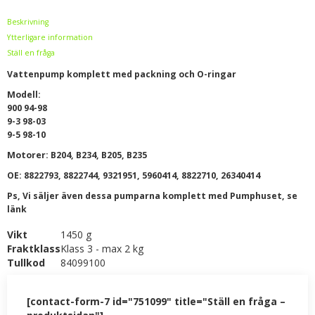
Beskrivning
Ytterligare information
Ställ en fråga
Vattenpump komplett med packning och O-ringar
Modell:
900 94-98
9-3 98-03
9-5 98-10
Motorer: B204, B234, B205, B235
OE: 8822793, 8822744, 9321951, 5960414, 8822710, 26340414
Ps, Vi säljer även dessa pumparna komplett med Pumphuset, se
länk
Vikt
1450 g
Fraktklass
Klass 3 - max 2 kg
Tullkod
84099100
[contact-form-7 id="751099" title="Ställ en fråga –