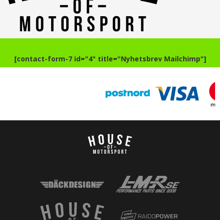
[contact-form-7 id="4" title="Nyhetsbrev Mailchimp"]