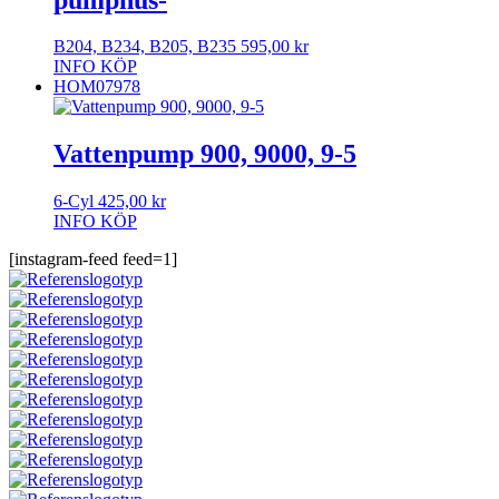
B204, B234, B205, B235
595,00
kr
INFO
KÖP
HOM07978
Vattenpump 900, 9000, 9-5
6-Cyl
425,00
kr
INFO
KÖP
[instagram-feed feed=1]