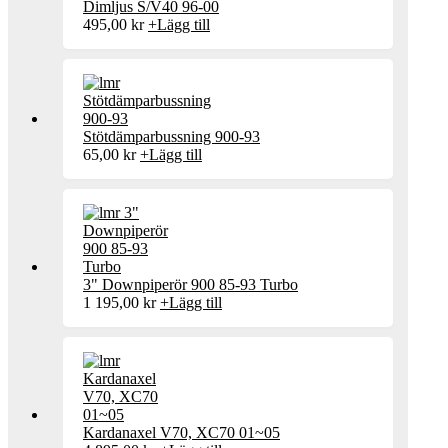
Dimljus S/V40 96-00
495,00
kr
+
Lägg till
Stötdämparbussning 900-93
65,00
kr
+
Lägg till
3" Downpiperör 900 85-93 Turbo
1 195,00
kr
+
Lägg till
Kardanaxel V70, XC70 01~05