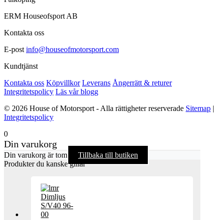
ERM Houseofsport AB
Kontakta oss
E-post
info@houseofmotorsport.com
Kundtjänst
Kontakta oss
Köpvillkor
Leverans
Ångerrätt & returer
Integritetspolicy
Läs vår blogg
© 2026 House of Motorsport - Alla rättigheter reserverade
Sitemap
|
Integritetspolicy
0
Din varukorg
Din varukorg är tom
Tillbaka till butiken
Produkter du kanske gillar