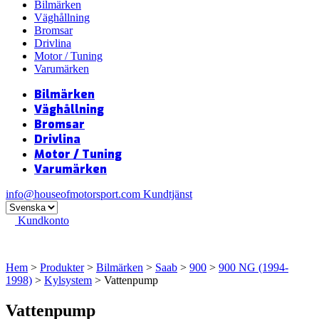
Bilmärken
Väghållning
Bromsar
Drivlina
Motor / Tuning
Varumärken
Bilmärken
Väghållning
Bromsar
Drivlina
Motor / Tuning
Varumärken
info@houseofmotorsport.com
Kundtjänst
Kundkonto
Hem
>
Produkter
>
Bilmärken
>
Saab
>
900
>
900 NG (1994-
1998)
>
Kylsystem
> Vattenpump
Vattenpump