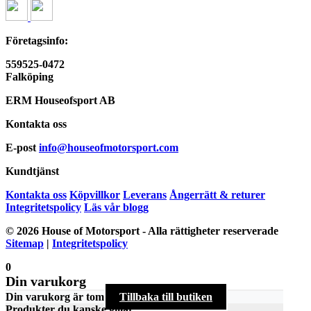
Företagsinfo:
559525-0472
Falköping
ERM Houseofsport AB
Kontakta oss
E-post
info@houseofmotorsport.com
Kundtjänst
Kontakta oss
Köpvillkor
Leverans
Ångerrätt & returer
Integritetspolicy
Läs vår blogg
© 2026 House of Motorsport - Alla rättigheter reserverade
Sitemap
|
Integritetspolicy
0
Din varukorg
Din varukorg är tom
Tillbaka till butiken
Produkter du kanske gillar