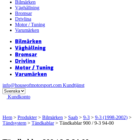
Bilmärken
Väghållning
Bromsar
Drivlina
Motor / Tuning
Varumärken
Bilmärken
Väghållning
Bromsar
Drivlina
Motor / Tuning
Varumärken
info@houseofmotorsport.com
Kundtjänst
Kundkonto
Hem
>
Produkter
>
Bilmärken
>
Saab
>
9-3
>
9-3 (1998-2002)
>
Tändsystem
>
Tändkablar
> Tändkablar 900 / 9-3 94-00