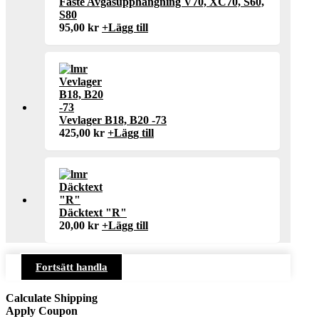
Fäste Avgasupphängning V70, XC70, S60,
S80
95,00
kr
+
Lägg till
Vevlager B18, B20 -73
425,00
kr
+
Lägg till
Däcktext "R"
20,00
kr
+
Lägg till
Fortsätt handla
Calculate Shipping
Apply Coupon