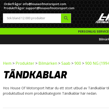
Orderfrågor: info@houseofmotorsport.com
Produktfrågor: support@houseofmotorsport.com
PERSONLIG SERVICE
Bilmär
Hem
>
Produkter
>
Bilmärken
>
Saab
>
900
>
900 NG (1994
TÄNDKABLAR
Hos House Of Motorsport hittar du ett stort utbud av Tändkablar till 
produktutbud inom produktkategorin Tändkablar här nedan.