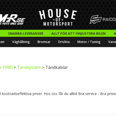
SNABBA LEVERANSER
ALLT FÖR ATT FINJUSTERA BILEN
6
ken
Väghållning
Bromsar
Drivlina
Motor / Tuning
Varu
-1998)
>
Tändsystem
> Tändkablar
kostnadseffektiva priser. Hos oss får du alltid Bra service - Bra prise