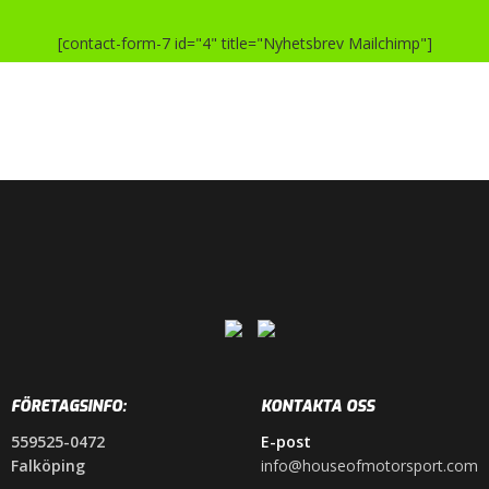
[contact-form-7 id="4" title="Nyhetsbrev Mailchimp"]
FÖRETAGSINFO:
KONTAKTA OSS
559525-0472
E-post
Falköping
info@houseofmotorsport.com