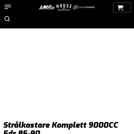
Hem
>
Produkter
>
Bilmärken
>
Saab
>
9000
>
Belysning
>
Strålkastare
> Strålkastare Komplett 9000CC 5dr 85-90
Strålkastare Komplett 9000CC
5dr 85-90