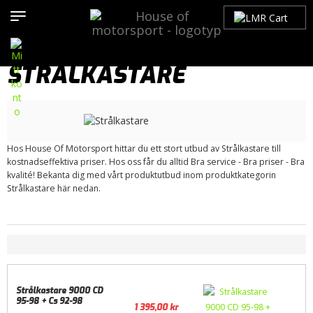
Hem
>
Produkter
>
Bilmärken
>
Saab
>
9000
>
Belysning
>
Strålkastare
STRÅLKASTARE
Hos House Of Motorsport hittar du ett stort utbud av Strålkastare till
kostnadseffektiva priser. Hos oss får du alltid Bra service - Bra priser - Bra
kvalité! Bekanta dig med vårt produktutbud inom produktkategorin
Strålkastare här nedan.
Strålkastare 9000 CD
95-98 + Cs 92-98
1 395,00
kr