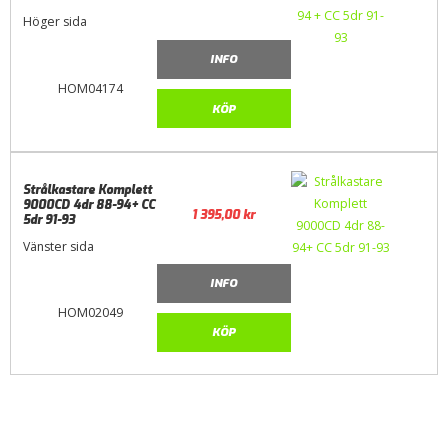
Höger sida
INFO
HOM04174
KÖP
Strålkastare Komplett
9000CD 4dr 88-94+ CC
1 395,00
kr
5dr 91-93
Vänster sida
INFO
HOM02049
KÖP