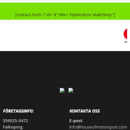
[contact-form-7 id="4" title="Nyhetsbrev Mailchimp"]
FÖRETAGSINFO:
KONTAKTA OSS
559525-0472
E-post
Falköping
info@houseofmotorsport.com