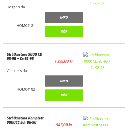
Höger sida
INFO
HOM04181
KÖP
Strålkastare 9000 CD
95-98 + Cs 92-98
1 395,00
kr
Vänster sida
INFO
HOM04182
KÖP
Strålkastare Komplett
9000CC 5dr 85-90
945,00
kr