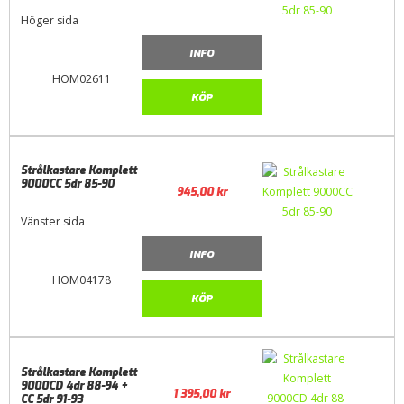
Höger sida
INFO
HOM02611
KÖP
Strålkastare Komplett
9000CC 5dr 85-90
945,00
kr
Vänster sida
INFO
HOM04178
KÖP
Strålkastare Komplett
9000CD 4dr 88-94 +
1 395,00
kr
CC 5dr 91-93