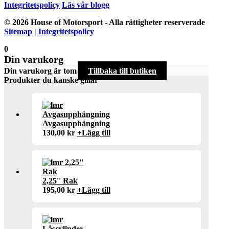
Integritetspolicy
Läs vår blogg
© 2026 House of Motorsport - Alla rättigheter reserverade
Sitemap
|
Integritetspolicy
0
Din varukorg
Din varukorg är tom
Tillbaka till butiken
Produkter du kanske gillar
Avgasupphängning
130,00
kr
+
Lägg till
2,25'' Rak
195,00
kr
+
Lägg till