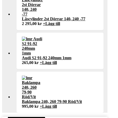
Låscylinder 2st Dörrar 140, 240 -77
2 295,00
kr
+
Lägg till
Audi S2 91-92 240mm 1mm
265,00
kr
+
Lägg till
Baklampa 240, 260 79-90 Röd/Vit
995,00
kr
+
Lägg till