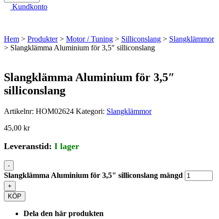
Kundkonto
Hem
>
Produkter
>
Motor / Tuning
>
Silliconslang
>
Slangklämmor
> Slangklämma Aluminium för 3,5″ silliconslang
Slangklämma Aluminium för 3,5″
silliconslang
Artikelnr:
HOM02624
Kategori:
Slangklämmor
45,00
kr
Leveranstid:
I lager
-
Slangklämma Aluminium för 3,5" silliconslang mängd
+
KÖP
Dela den här produkten