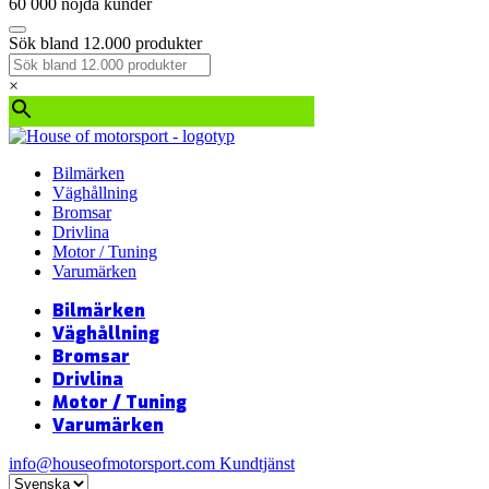
60 000 nöjda kunder
Sök bland 12.000 produkter
×
Bilmärken
Väghållning
Bromsar
Drivlina
Motor / Tuning
Varumärken
Bilmärken
Väghållning
Bromsar
Drivlina
Motor / Tuning
Varumärken
info@houseofmotorsport.com
Kundtjänst