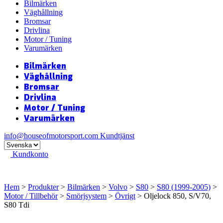
Bilmärken
Väghållning
Bromsar
Drivlina
Motor / Tuning
Varumärken
Bilmärken
Väghållning
Bromsar
Drivlina
Motor / Tuning
Varumärken
info@houseofmotorsport.com
Kundtjänst
Kundkonto
Hem
>
Produkter
>
Bilmärken
>
Volvo
>
S80
>
S80 (1999-2005)
>
Motor / Tillbehör
>
Smörjsystem
>
Övrigt
> Oljelock 850, S/V70,
S80 Tdi