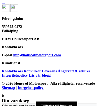
Företagsinfo:
559525-0472
Falköping
ERM Houseofsport AB
Kontakta oss
E-post
info@houseofmotorsport.com
Kundtjänst
Kontakta oss
Köpvillkor
Leverans
Ångerrätt & returer
Integritetspolicy
Läs vår blogg
© 2026 House of Motorsport - Alla rättigheter reserverade
Sitemap
|
Integritetspolicy
0
Din varukorg
Din varukorg är tom
Tillbaka till butiken