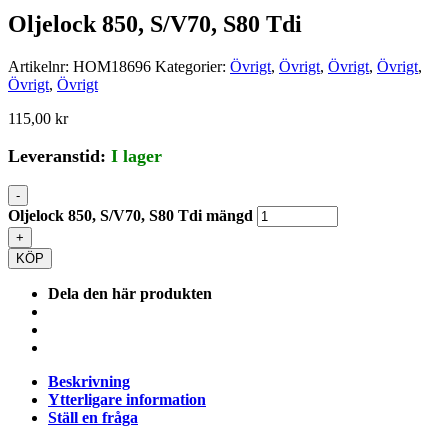
Oljelock 850, S/V70, S80 Tdi
Artikelnr:
HOM18696
Kategorier:
Övrigt
,
Övrigt
,
Övrigt
,
Övrigt
,
Övrigt
,
Övrigt
115,00
kr
Leveranstid:
I lager
-
Oljelock 850, S/V70, S80 Tdi mängd
+
KÖP
Dela den här produkten
Beskrivning
Ytterligare information
Ställ en fråga