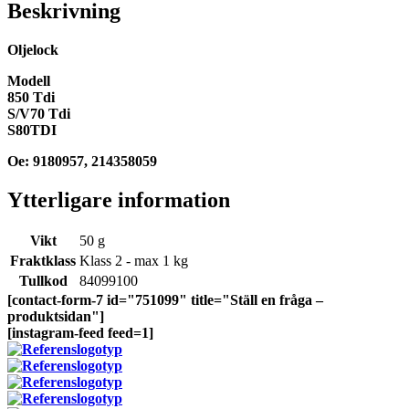
Beskrivning
Oljelock
Modell
850 Tdi
S/V70 Tdi
S80TDI
Oe: 9180957, 214358059
Ytterligare information
Vikt
50 g
Fraktklass
Klass 2 - max 1 kg
Tullkod
84099100
[contact-form-7 id="751099" title="Ställ en fråga –
produktsidan"]
[instagram-feed feed=1]