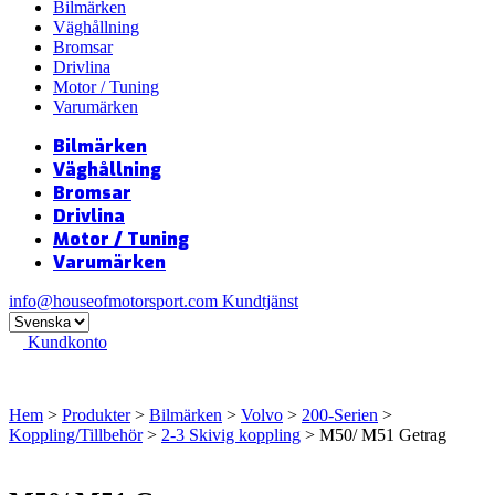
Bilmärken
Väghållning
Bromsar
Drivlina
Motor / Tuning
Varumärken
Bilmärken
Väghållning
Bromsar
Drivlina
Motor / Tuning
Varumärken
info@houseofmotorsport.com
Kundtjänst
Kundkonto
Hem
>
Produkter
>
Bilmärken
>
Volvo
>
200-Serien
>
Koppling/Tillbehör
>
2-3 Skivig koppling
> M50/ M51 Getrag