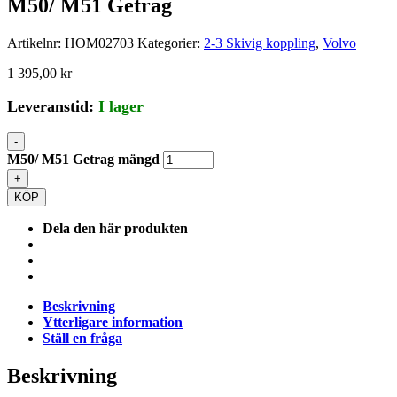
M50/ M51 Getrag
Artikelnr:
HOM02703
Kategorier:
2-3 Skivig koppling
,
Volvo
1 395,00
kr
Leveranstid:
I lager
-
M50/ M51 Getrag mängd
+
KÖP
Dela den här produkten
Beskrivning
Ytterligare information
Ställ en fråga
Beskrivning