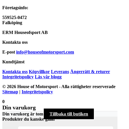
Företagsinfo:
559525-0472
Falköping
ERM Houseofsport AB
Kontakta oss
E-post
info@houseofmotorsport.com
Kundtjänst
Kontakta oss
Köpvillkor
Leverans
Ångerrätt & returer
Integritetspolicy
Läs vår blogg
© 2026 House of Motorsport - Alla rättigheter reserverade
Sitemap
|
Integritetspolicy
0
Din varukorg
Din varukorg är tom
Tillbaka till butiken
Produkter du kanske gillar