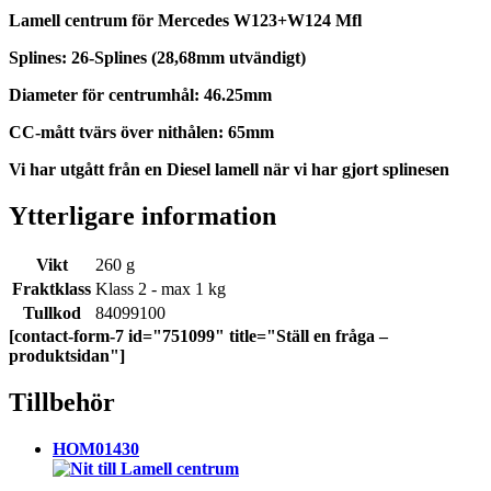
Lamell centrum för Mercedes W123+W124 Mfl
Splines: 26-Splines (28,68mm utvändigt)
Diameter för centrumhål: 46.25mm
CC-mått tvärs över nithålen: 65mm
Vi har utgått från en Diesel lamell när vi har gjort splinesen
Ytterligare information
Vikt
260 g
Fraktklass
Klass 2 - max 1 kg
Tullkod
84099100
[contact-form-7 id="751099" title="Ställ en fråga –
produktsidan"]
Tillbehör
HOM01430