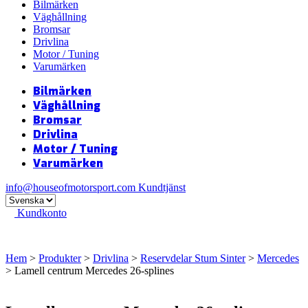
Bilmärken
Väghållning
Bromsar
Drivlina
Motor / Tuning
Varumärken
Bilmärken
Väghållning
Bromsar
Drivlina
Motor / Tuning
Varumärken
info@houseofmotorsport.com
Kundtjänst
Kundkonto
Hem
>
Produkter
>
Drivlina
>
Reservdelar Stum Sinter
>
Mercedes
> Lamell centrum Mercedes 26-splines