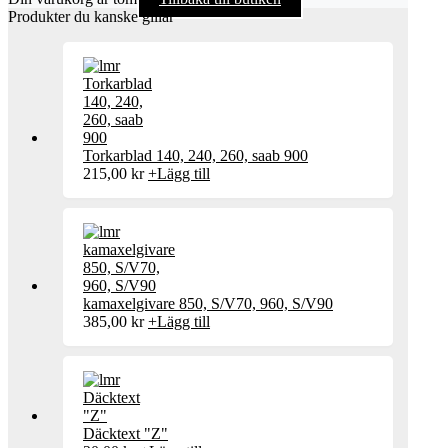
Produkter du kanske gillar
Torkarblad 140, 240, 260, saab 900
215,00
kr
+
Lägg till
kamaxelgivare 850, S/V70, 960, S/V90
385,00
kr
+
Lägg till
Däcktext "Z"