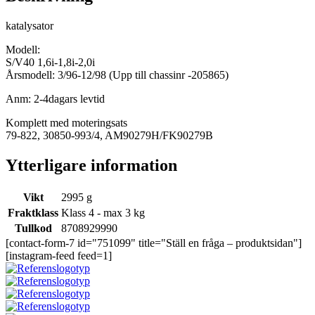
katalysator
Modell:
S/V40 1,6i-1,8i-2,0i
Årsmodell: 3/96-12/98 (Upp till chassinr -205865)
Anm: 2-4dagars levtid
Komplett med moteringsats
79-822, 30850-993/4, AM90279H/FK90279B
Ytterligare information
Vikt
2995 g
Fraktklass
Klass 4 - max 3 kg
Tullkod
8708929990
[contact-form-7 id="751099" title="Ställ en fråga – produktsidan"]
[instagram-feed feed=1]