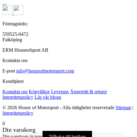
Företagsinfo:
559525-0472
Falköping
ERM Houseofsport AB
Kontakta oss
E-post
info@houseofmotorsport.com
Kundtjänst
Kontakta oss
Köpvillkor
Leverans
Ångerrätt & returer
Integritetspolicy
Läs vår blogg
© 2026 House of Motorsport - Alla rättigheter reserverade
Sitemap
|
Integritetspolicy
0
Din varukorg
Din varukorg är tom
Tillbaka till butiken