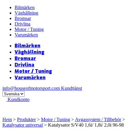
Bilmärken
Väghållning
Bromsar
Drivlina
Motor / Tuning
Varumärken
Bilmärken
Väghållning
Bromsar
Drivlina
Motor / Tuning
Varumärken
info@houseofmotorsport.com
Kundtjänst
Kundkonto
Hem
>
Produkter
>
Motor / Tuning
>
Avgassystem / Tillbehör
>
Katalysator universal
> Katalysator S/V40 1,6i/ 1,8i/ 2,0i 96-98