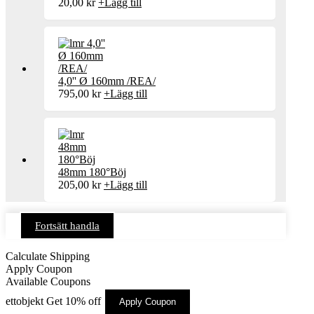
20,00
kr
+
Lägg till
4,0'' Ø 160mm /REA/
795,00
kr
+
Lägg till
48mm 180°Böj
205,00
kr
+
Lägg till
Fortsätt handla
Calculate Shipping
Apply Coupon
Available Coupons
ettobjekt
Get 10% off
Apply Coupon