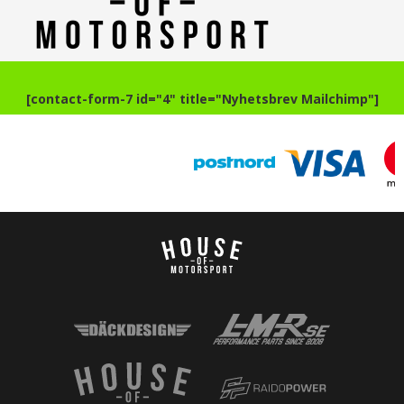
[contact-form-7 id="4" title="Nyhetsbrev Mailchimp"]