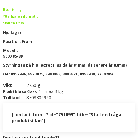
Beskrivning
Ytterligare information
Ställ en fråga
Hjullager
Position: Fram
Modell:
9000 85-89
Styrningen på hjullagrets insida är 81mm (de senare är 83mm)
Oe: 8952996, 8993875, 8993883, 8993891, 8993909, 77342996
Vikt
2750 g
Fraktklass
Klass 4 - max 3 kg
Tullkod
8708309990
[contact-form-7 id="751099" title="Ställ en fråga –
produktsidan"]
[instagram-feed feed=1]