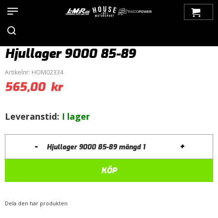
Hem
>
Produkter
>
Bilmärken
>
Saab
>
9000
>
Drivlina
>
Hjullager
> Hjullager 9000 85-89
Hjullager 9000 85-89
Artikelnr:
HOM02334
565,00
kr
Leveranstid:
I lager
-
+
Hjullager 9000 85-89 mängd
KÖP
Dela den här produkten