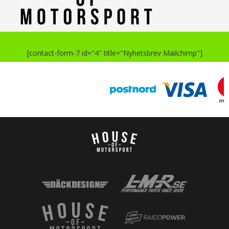
[contact-form-7 id="4" title="Nyhetsbrev Mailchimp"]