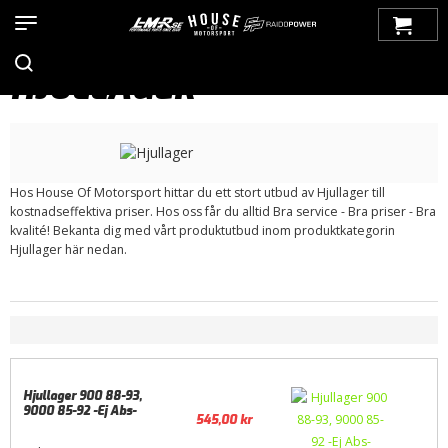
Hem
>
Produkter
>
Bilmärken
>
Saab
>
9000
>
Drivlina
> Hjullager
HJULLAGER
Hos House Of Motorsport hittar du ett stort utbud av Hjullager till
kostnadseffektiva priser. Hos oss får du alltid Bra service - Bra priser - Bra
kvalité! Bekanta dig med vårt produktutbud inom produktkategorin
Hjullager här nedan.
Hjullager 900 88-93,
9000 85-92 -Ej Abs-
545,00
kr