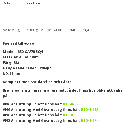
Dela den här produkten
Beskrivning
Ytterligare information
Ställ en fråga
Fuelrail till volvo
Modell: 850-S/V70 5Cyl
Matrial: Aluminium
Färg: Blå
Gänga i Fuelrailen: 3/8Npt
I/D:15mm
Komplett med Spridarclips och Fäste
Bränsleanslutningarna är ej med ,då det finns lite olika att välja
på:
AN6 anslutning i blått finns här:
B10-8-5F5
AN6 Anslutning Med Givaruttag finns här:
B10-4-6f2
AN8 anslutning i blått finns här:
B10-8-6F6
AN8 Anslutning Med Givaruttag finns här:
B10-4-6F4