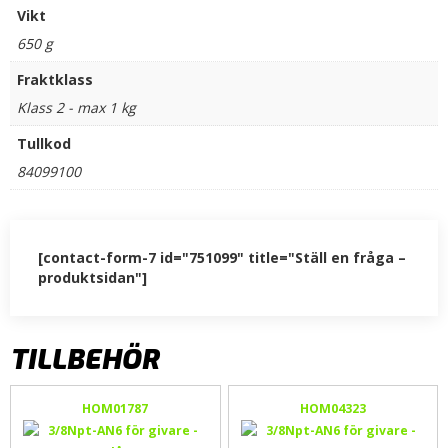
Vikt
650 g
Fraktklass
Klass 2 - max 1 kg
Tullkod
84099100
[contact-form-7 id="751099" title="Ställ en fråga –
produktsidan"]
TILLBEHÖR
HOM01787
HOM04323