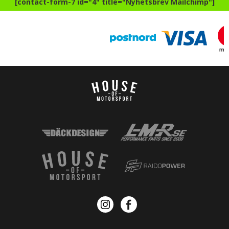
[contact-form-7 id="4" title="Nyhetsbrev Mailchimp"]