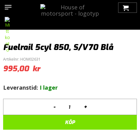
Hem
>
Produkter
>
Motor / Tuning
>
Bränslesystem
>
Fuelrail
>
Volvo
> Fuelrail 5cyl 850, S/V70 Blå
Fuelrail 5cyl 850, S/V70 Blå
Artikelnr:
HOM02631
995,00
kr
Leveranstid:
I lager
-
+
Fuelrail
5cyl
850,
KÖP
S/V70
Blå
mängd