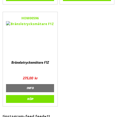
HOM00596
Bränsletrycksmätare F1Z
275,00
kr
INFO
KÖP
[instagram-feed feed=1]