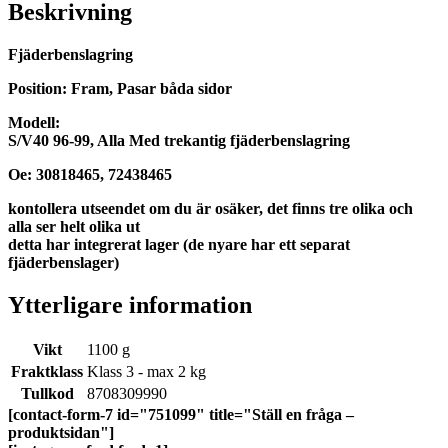
Beskrivning
Fjäderbenslagring
Position: Fram, Pasar båda sidor
Modell:
S/V40 96-99, Alla Med trekantig fjäderbenslagring
Oe: 30818465, 72438465
kontollera utseendet om du är osäker, det finns tre olika och
alla ser helt olika ut
detta har integrerat lager (de nyare har ett separat
fjäderbenslager)
Ytterligare information
Vikt
1100 g
Fraktklass
Klass 3 - max 2 kg
Tullkod
8708309990
[contact-form-7 id="751099" title="Ställ en fråga –
produktsidan"]