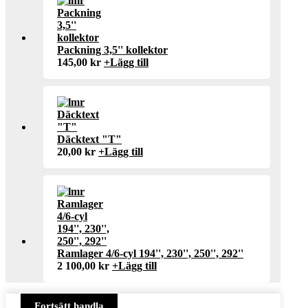
Packning 3,5'' kollektor
145,00
kr
+
Lägg till
Däcktext "T"
20,00
kr
+
Lägg till
Ramlager 4/6-cyl 194'', 230'', 250'', 292''
2 100,00
kr
+
Lägg till
Fortsätt handla