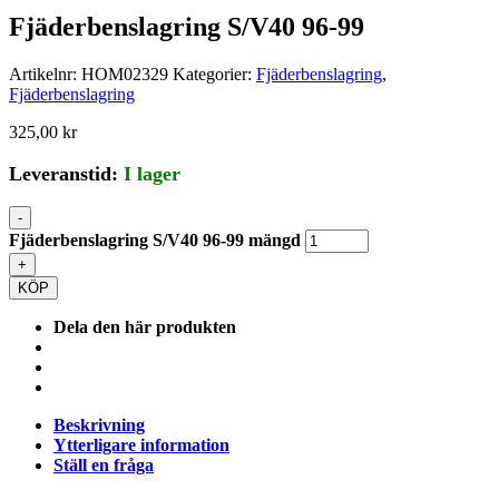
Fjäderbenslagring S/V40 96-99
Artikelnr:
HOM02329
Kategorier:
Fjäderbenslagring
,
Fjäderbenslagring
325,00
kr
Leveranstid:
I lager
-
Fjäderbenslagring S/V40 96-99 mängd
+
KÖP
Dela den här produkten
Beskrivning
Ytterligare information
Ställ en fråga