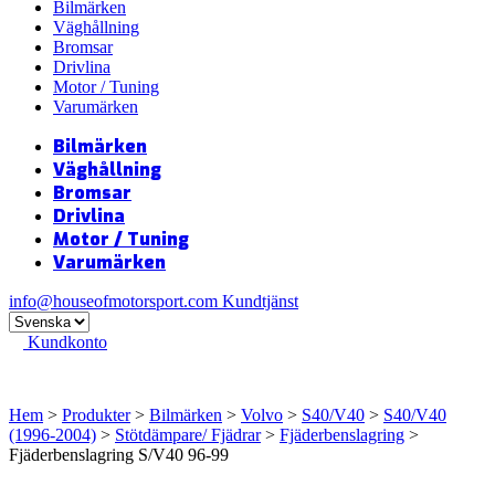
Bilmärken
Väghållning
Bromsar
Drivlina
Motor / Tuning
Varumärken
Bilmärken
Väghållning
Bromsar
Drivlina
Motor / Tuning
Varumärken
info@houseofmotorsport.com
Kundtjänst
Kundkonto
Hem
>
Produkter
>
Bilmärken
>
Volvo
>
S40/V40
>
S40/V40
(1996-2004)
>
Stötdämpare/ Fjädrar
>
Fjäderbenslagring
>
Fjäderbenslagring S/V40 96-99