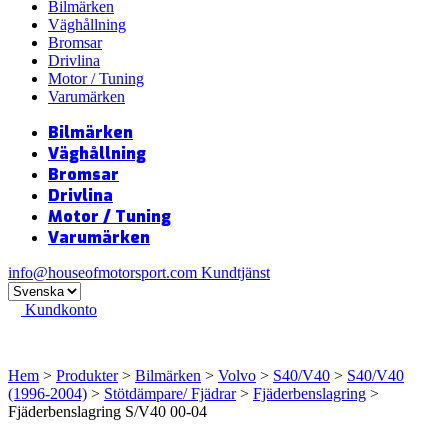
Bilmärken
Väghållning
Bromsar
Drivlina
Motor / Tuning
Varumärken
Bilmärken
Väghållning
Bromsar
Drivlina
Motor / Tuning
Varumärken
info@houseofmotorsport.com
Kundtjänst
Kundkonto
Hem
>
Produkter
>
Bilmärken
>
Volvo
>
S40/V40
>
S40/V40
(1996-2004)
>
Stötdämpare/ Fjädrar
>
Fjäderbenslagring
>
Fjäderbenslagring S/V40 00-04