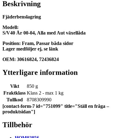
Beskrivning
Fjäderbenslagring
Modell:
S/V40 År 00-04, Alla med Aut växellåda
Position: Fram, Passar båda sidor
Lager medföljer ej, se länk
OEM: 30616824, 72436824
Ytterligare information
Vikt
850 g
Fraktklass
Klass 2 - max 1 kg
Tullkod
8708309990
[contact-form-7 id="751099" title="Ställ en fråga –
produktsidan"]
Tillbehör
HOM02856