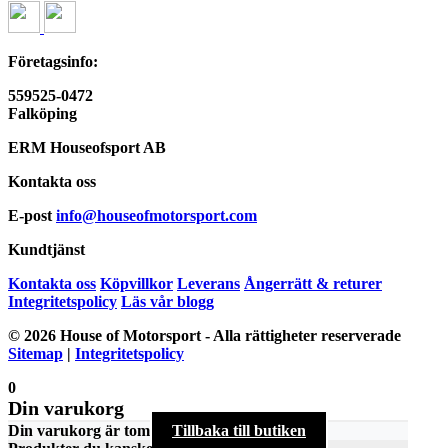
Företagsinfo:
559525-0472
Falköping
ERM Houseofsport AB
Kontakta oss
E-post
info@houseofmotorsport.com
Kundtjänst
Kontakta oss
Köpvillkor
Leverans
Ångerrätt & returer
Integritetspolicy
Läs vår blogg
© 2026 House of Motorsport - Alla rättigheter reserverade
Sitemap
|
Integritetspolicy
0
Din varukorg
Din varukorg är tom
Tillbaka till butiken