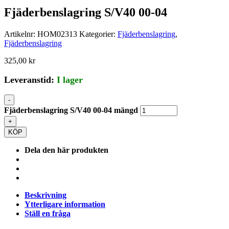
Fjäderbenslagring S/V40 00-04
Artikelnr:
HOM02313
Kategorier:
Fjäderbenslagring
,
Fjäderbenslagring
325,00
kr
Leveranstid:
I lager
-
Fjäderbenslagring S/V40 00-04 mängd
+
KÖP
Dela den här produkten
Beskrivning
Ytterligare information
Ställ en fråga