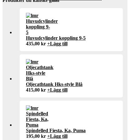
Produkter du kanske gillar
Huvudcylinder koppling 9-5
435,00
kr
+
Lägg till
Oljecathtank Hks-style Blå
415,00
kr
+
Lägg till
Spindelled Fiesta, Ka, Puma
195,00
kr
+
Lägg till