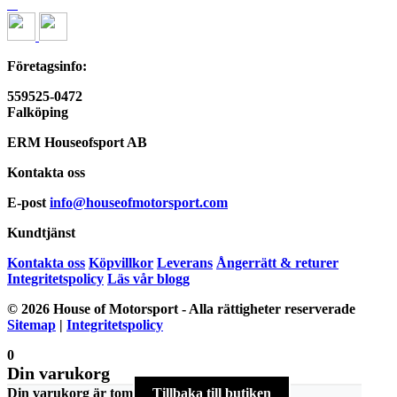
Företagsinfo:
559525-0472
Falköping
ERM Houseofsport AB
Kontakta oss
E-post
info@houseofmotorsport.com
Kundtjänst
Kontakta oss
Köpvillkor
Leverans
Ångerrätt & returer
Integritetspolicy
Läs vår blogg
© 2026 House of Motorsport - Alla rättigheter reserverade
Sitemap
|
Integritetspolicy
0
Din varukorg
Din varukorg är tom
Tillbaka till butiken