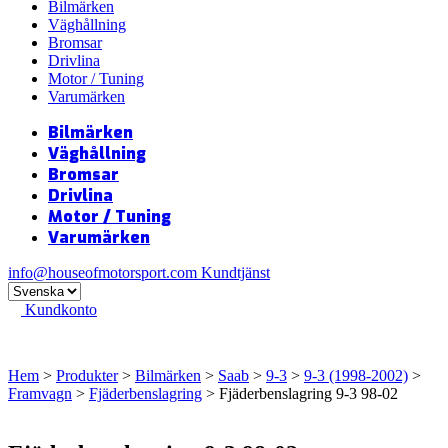
Bilmärken
Väghållning
Bromsar
Drivlina
Motor / Tuning
Varumärken
Bilmärken
Väghållning
Bromsar
Drivlina
Motor / Tuning
Varumärken
info@houseofmotorsport.com
Kundtjänst
Kundkonto
Hem
>
Produkter
>
Bilmärken
>
Saab
>
9-3
>
9-3 (1998-2002)
>
Framvagn
>
Fjäderbenslagring
> Fjäderbenslagring 9-3 98-02