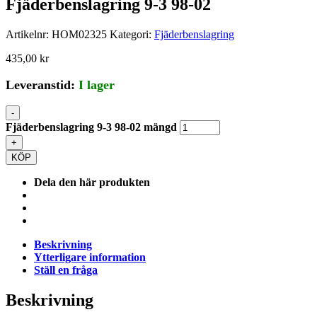
Fjäderbenslagring 9-3 98-02
Artikelnr:
HOM02325
Kategori:
Fjäderbenslagring
435,00
kr
Leveranstid:
I lager
-
Fjäderbenslagring 9-3 98-02 mängd
+
KÖP
Dela den här produkten
Beskrivning
Ytterligare information
Ställ en fråga
Beskrivning