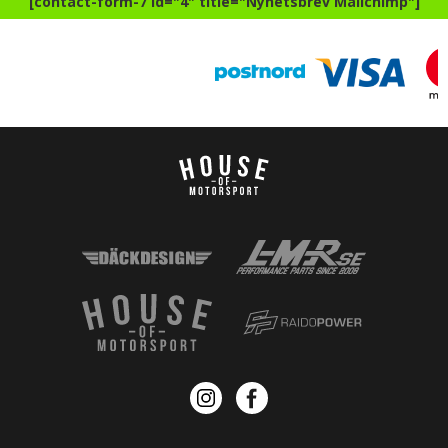
[contact-form-7 id="4" title="Nyhetsbrev Mailchimp"]