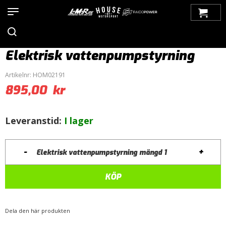
Hem
>
Produkter
>
Motor / Tuning
>
Kylsystem
>
Vattenpumpar,
Davies Craig
>
Tillbehör
> Elektrisk vattenpumpstyrning
Elektrisk vattenpumpstyrning
Artikelnr:
HOM02191
895,00
kr
Leveranstid:
I lager
-
+
Elektrisk vattenpumpstyrning mängd
KÖP
Dela den här produkten