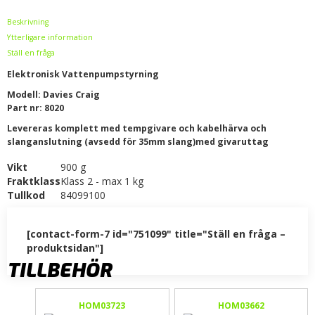
Beskrivning
Ytterligare information
Ställ en fråga
Elektronisk Vattenpumpstyrning
Modell: Davies Craig
Part nr: 8020
Levereras komplett med tempgivare och kabelhärva och
slanganslutning (avsedd för 35mm slang)med givaruttag
Vikt
900 g
Fraktklass
Klass 2 - max 1 kg
Tullkod
84099100
[contact-form-7 id="751099" title="Ställ en fråga –
produktsidan"]
TILLBEHÖR
HOM03723
HOM03662