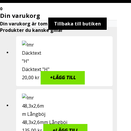
0
Din varukorg
Din varukorg är tom
Tillbaka till butiken
Produkter du kanske gillar
Däcktext "H"
20,00
kr
+
LÄGG TILL
48,3x2,6mm Långböj
135,00
kr
+
LÄGG TILL