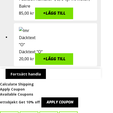
Bakre
85,00
kr
+
LÄGG TILL
Däcktext "O"
20,00
kr
+
LÄGG TILL
Fortsätt handla
Calculate Shipping
Apply Coupon
Available Coupons
ettobjekt
Get 10% off
APPLY COUPON