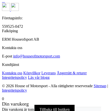
Företagsinfo:
559525-0472
Falköping
ERM Houseofsport AB
Kontakta oss
E-post
info@houseofmotorsport.com
Kundtjänst
Kontakta oss
Köpvillkor
Leverans
Ångerrätt & returer
Integritetspolicy
Läs vår blogg
© 2026 House of Motorsport - Alla rättigheter reserverade
Sitemap
|
Integritetspolicy
0
Din varukorg
Din varukorg är tom
Tillbaka till butiken