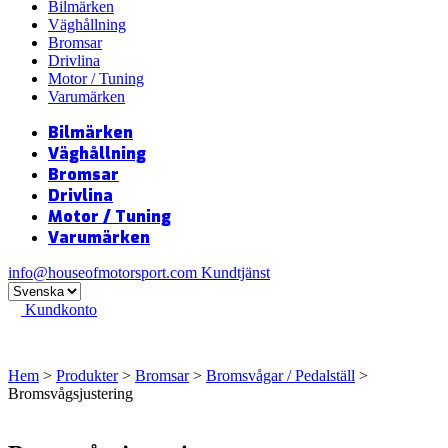
Bilmärken
Väghållning
Bromsar
Drivlina
Motor / Tuning
Varumärken
Bilmärken
Väghållning
Bromsar
Drivlina
Motor / Tuning
Varumärken
info@houseofmotorsport.com
Kundtjänst
Kundkonto
Hem
>
Produkter
>
Bromsar
>
Bromsvågar / Pedalställ
>
Bromsvågsjustering