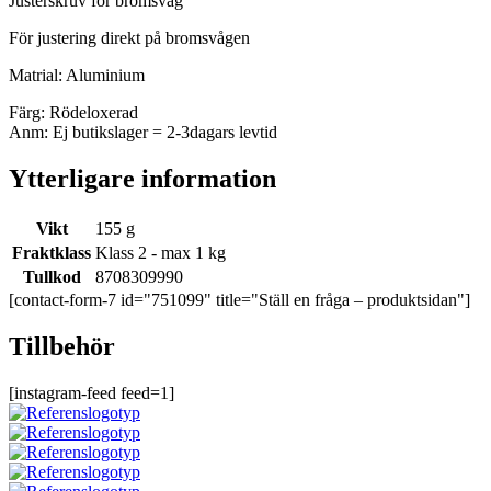
Justerskruv för bromsvåg
För justering direkt på bromsvågen
Matrial: Aluminium
Färg: Rödeloxerad
Anm: Ej butikslager = 2-3dagars levtid
Ytterligare information
Vikt
155 g
Fraktklass
Klass 2 - max 1 kg
Tullkod
8708309990
[contact-form-7 id="751099" title="Ställ en fråga – produktsidan"]
Tillbehör
[instagram-feed feed=1]