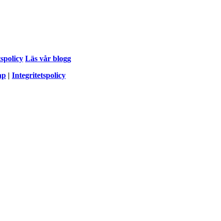
tspolicy
Läs vår blogg
ap
|
Integritetspolicy