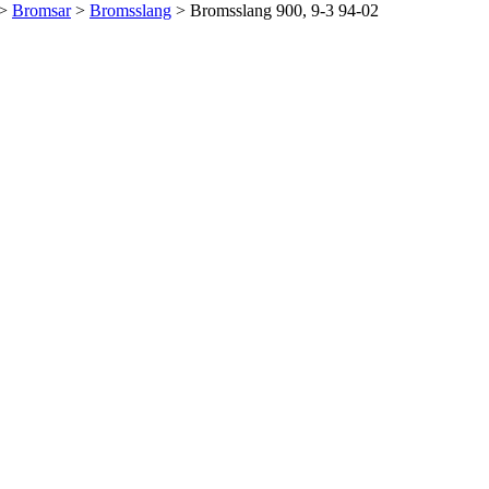
>
Bromsar
>
Bromsslang
> Bromsslang 900, 9-3 94-02