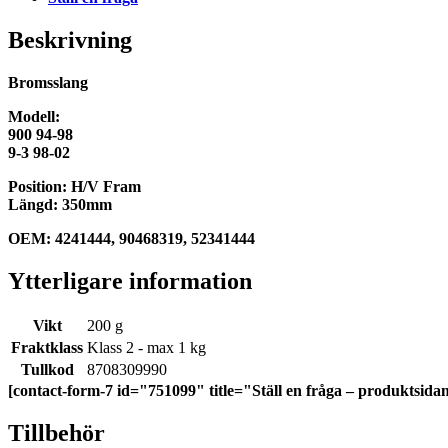
Beskrivning
Bromsslang
Modell:
900 94-98
9-3 98-02
Position: H/V Fram
Längd: 350mm
OEM: 4241444, 90468319, 52341444
Ytterligare information
Vikt
200 g
Fraktklass
Klass 2 - max 1 kg
Tullkod
8708309990
[contact-form-7 id="751099" title="Ställ en fråga – produktsida
Tillbehör