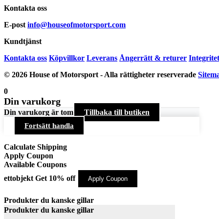
Kontakta oss
E-post
info@houseofmotorsport.com
Kundtjänst
Kontakta oss
Köpvillkor
Leverans
Ångerrätt & returer
Integrite
© 2026 House of Motorsport - Alla rättigheter reserverade
Sitem
0
Din varukorg
Din varukorg är tom
Tillbaka till butiken
Fortsätt handla
Calculate Shipping
Apply Coupon
Available Coupons
ettobjekt
Get 10% off
Apply Coupon
Produkter du kanske gillar
Produkter du kanske gillar