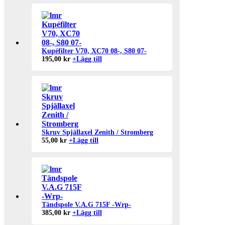
Kupéfilter V70, XC70 08-, S80 07-
195,00
kr
+
Lägg till
Skruv Spjällaxel Zenith / Stromberg
55,00
kr
+
Lägg till
Tändspole V.A.G 715F -Wrp-
385,00
kr
+
Lägg till