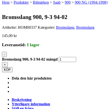
Hem
>
Produkter
>
Bilmärken
>
Saab
>
900
>
900 NG (1994-1998)
Bromsslang 900, 9-3 94-02
Artikelnr:
HOM00337
Kategorier:
Bromsslang
,
Bromsslang
145,00
kr
Leveranstid:
I lager
-
Bromsslang 900, 9-3 94-02 mängd
+
KÖP
Dela den här produkten
Beskrivning
Ytterligare information
Ställ en fråga