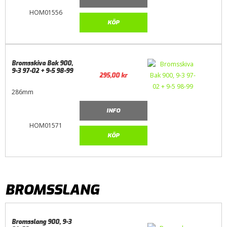
HOM01556
KÖP
Bromsskiva Bak 900,
9-3 97-02 + 9-5 98-99
295,00
kr
286mm
INFO
HOM01571
KÖP
BROMSSLANG
Bromsslang 900, 9-3