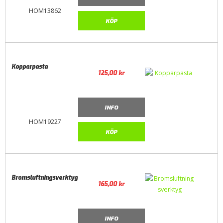
HOM13862
KÖP
Kopparpasta
125,00
kr
INFO
HOM19227
KÖP
Bromsluftningsverktyg
165,00
kr
INFO