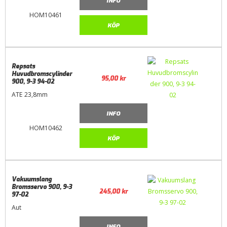
INFO
HOM10461
KÖP
Repsats
Huvudbromscylinder
95,00
kr
900, 9-3 94-02
ATE 23,8mm
INFO
HOM10462
KÖP
Vakuumslang
Bromsservo 900, 9-3
245,00
kr
97-02
Aut
INFO