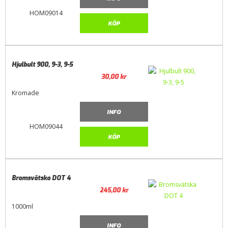
HOM09014
KÖP
Hjulbult 900, 9-3, 9-5
30,00
kr
Kromade
INFO
HOM09044
KÖP
Bromsvätska DOT 4
245,00
kr
1000ml
INFO