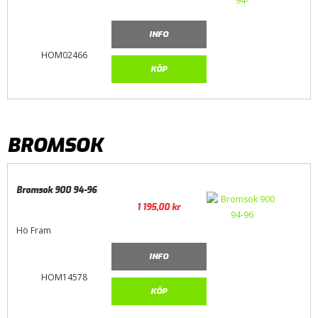
INFO
HOM02466
KÖP
BROMSOK
Bromsok 900 94-96
1 195,00
kr
Hö Fram
INFO
HOM14578
KÖP