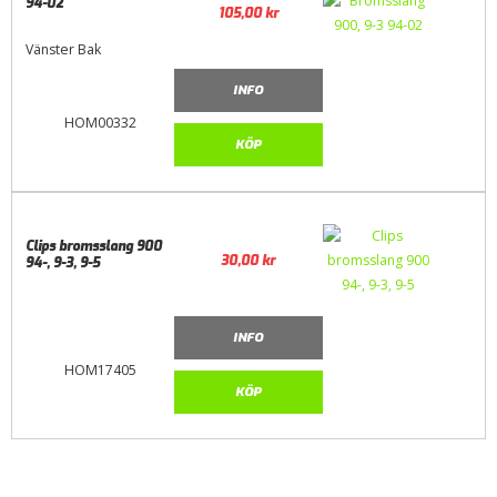
94-02
105,00
kr
Vänster Bak
INFO
HOM00332
KÖP
Clips bromsslang 900
30,00
kr
94-, 9-3, 9-5
INFO
HOM17405
KÖP