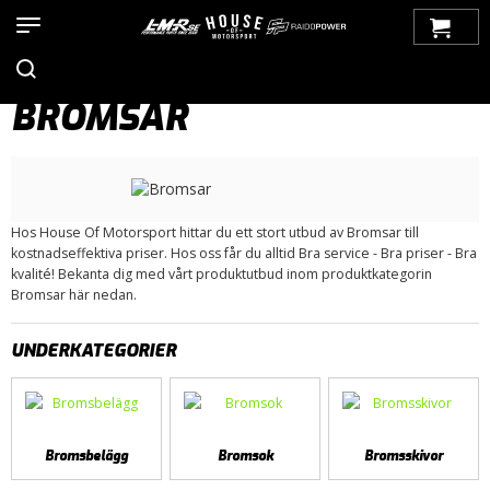
Hem
>
Produkter
>
Bilmärken
>
Saab
>
900
>
900 NG (1994-1998)
> Bromsar
BROMSAR
Hos House Of Motorsport hittar du ett stort utbud av Bromsar till
kostnadseffektiva priser. Hos oss får du alltid Bra service - Bra priser - Bra
kvalité! Bekanta dig med vårt produktutbud inom produktkategorin
Bromsar här nedan.
UNDERKATEGORIER
Bromsbelägg
Bromsok
Bromsskivor