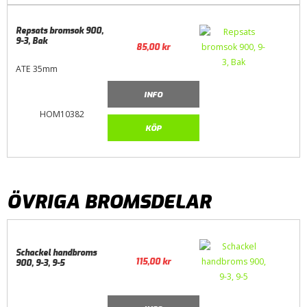
Repsats bromsok 900,
9-3, Bak
85,00
kr
ATE 35mm
INFO
HOM10382
KÖP
ÖVRIGA BROMSDELAR
Schackel handbroms
115,00
kr
900, 9-3, 9-5