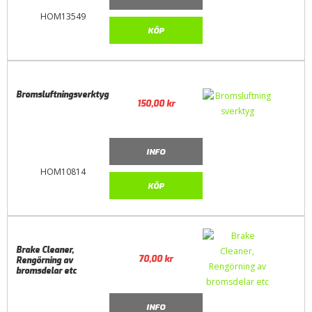
HOM13549
KÖP
Bromsluftningsverktyg
150,00
kr
INFO
HOM10814
KÖP
Brake Cleaner,
70,00
kr
Rengörning av
bromsdelar etc
INFO