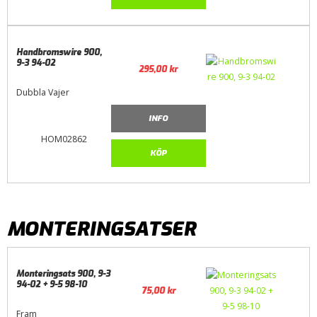
Handbromswire 900,
9-3 94-02
295,00
kr
Dubbla Vajer
INFO
HOM02862
KÖP
MONTERINGSATSER
Monteringsats 900, 9-3
94-02 + 9-5 98-10
75,00
kr
Fram