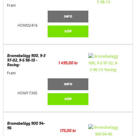
Fram
INFO
HOM02418
KÖP
Bromsbelägg 900, 9-3
97-02, 9-5 98-10 -
1 495,00
kr
Racing-
Fram
INFO
HOM17365
KÖP
Bromsbelägg 900 94-
96
175,00
kr