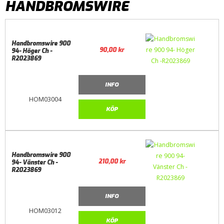
HANDBROMSWIRE
Handbromswire 900
90,00
kr
94- Höger Ch -
R2023869
INFO
HOM03004
KÖP
Handbromswire 900
210,00
kr
94- Vänster Ch -
R2023869
INFO
HOM03012
KÖP