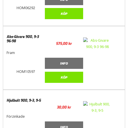
HOM06292
KÖP
Abs-Givare 900, 9-3
96-98
575,00
kr
Fram
INFO
HOM10597
KÖP
Hjulbult 900, 9-3, 9-5
30,00
kr
Förzinkade
INFO