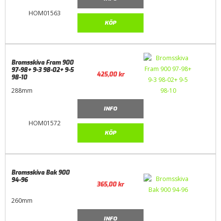
HOM01563
KÖP
Bromsskiva Fram 900
97-98+ 9-3 98-02+ 9-5
425,00
kr
98-10
288mm
INFO
HOM01572
KÖP
Bromsskiva Bak 900
94-96
365,00
kr
260mm
INFO