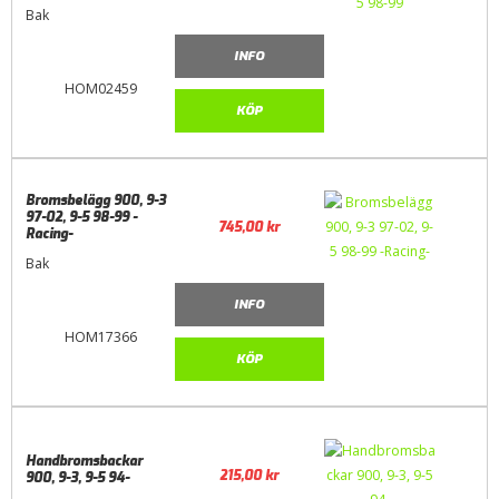
Bak
INFO
HOM02459
KÖP
Bromsbelägg 900, 9-3
97-02, 9-5 98-99 -
745,00
kr
Racing-
Bak
INFO
HOM17366
KÖP
Handbromsbackar
215,00
kr
900, 9-3, 9-5 94-