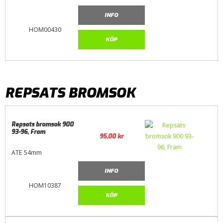
INFO
HOM00430
KÖP
REPSATS BROMSOK
Repsats bromsok 900
93-96, Fram
95,00
kr
ATE 54mm
INFO
HOM10387
KÖP