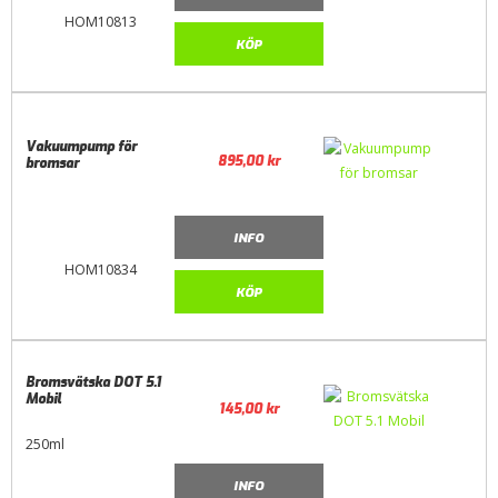
HOM10813
KÖP
Vakuumpump för
895,00
kr
bromsar
INFO
HOM10834
KÖP
Bromsvätska DOT 5.1
Mobil
145,00
kr
250ml
INFO