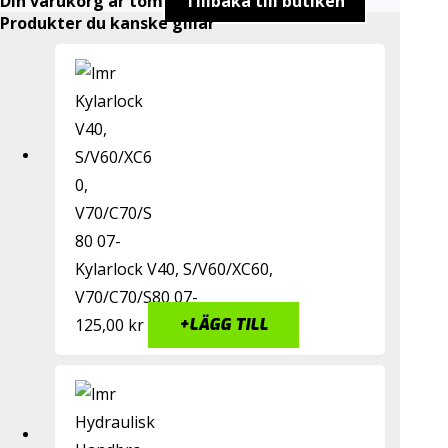
Din varukorg är tom
Tillbaka till butiken
Produkter du kanske gillar
Kylarlock V40, S/V60/XC60,
V70/C70/S80 07-
125,00
kr
+
LÄGG TILL