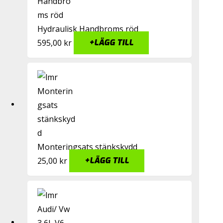
Hydraulisk Handbroms röd
595,00
kr
+
LÄGG TILL
Monteringsats stänkskydd
25,00
kr
+
LÄGG TILL