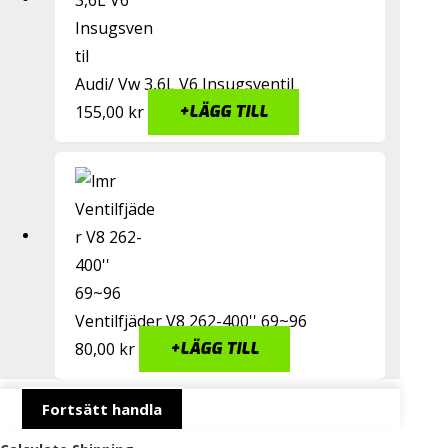
Audi/ Vw 3,6L V6 Insugsventil
155,00
kr
+
LÄGG TILL
Ventilfjäder V8 262-400'' 69~96
80,00
kr
+
LÄGG TILL
Fortsätt handla