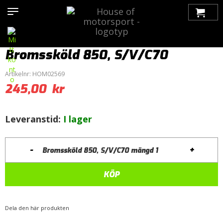
Hem
>
Produkter
>
Bilmärken
>
Volvo
>
C70
>
C70 (1997-2005)
>
Bromsar
>
Bromssköldar
> Bromssköld 850, S/V/C70
Bromssköld 850, S/V/C70
Artikelnr:
HOM02569
245,00
kr
Leveranstid:
I lager
-
+
Bromssköld 850, S/V/C70 mängd
KÖP
Dela den här produkten