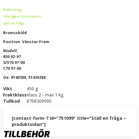
Beskrivning
Ytterligare information
Ställ en fråga
Bromssköld
Position: Vänster Fram
Modell:
850 92-97
S/V70 97-00
C70 97-00
Oe: 9140388, 51430388
Vikt
450 g
Fraktklass
Klass 2 - max 1 kg
Tullkod
8708309990
[contact-form-7 id="751099" title="Ställ en fråga –
produktsidan"]
TILLBEHÖR