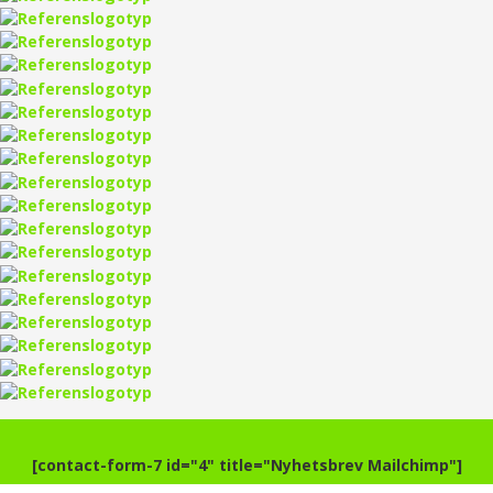
[contact-form-7 id="4" title="Nyhetsbrev Mailchimp"]