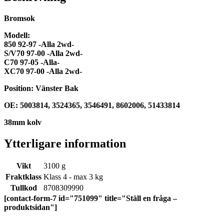
Bromsok
Modell:
850 92-97 -Alla 2wd-
S/V70 97-00 -Alla 2wd-
C70 97-05 -Alla-
XC70 97-00 -Alla 2wd-
Position: Vänster Bak
OE: 5003814, 3524365, 3546491, 8602006, 51433814
38mm kolv
Ytterligare information
Vikt
3100 g
Fraktklass
Klass 4 - max 3 kg
Tullkod
8708309990
[contact-form-7 id="751099" title="Ställ en fråga –
produktsidan"]