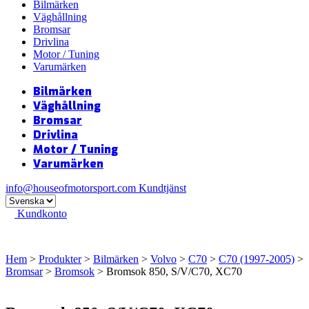
Bilmärken
Väghållning
Bromsar
Drivlina
Motor / Tuning
Varumärken
Bilmärken
Väghållning
Bromsar
Drivlina
Motor / Tuning
Varumärken
info@houseofmotorsport.com
Kundtjänst
Kundkonto
Hem
>
Produkter
>
Bilmärken
>
Volvo
>
C70
>
C70 (1997-2005)
>
Bromsar
>
Bromsok
> Bromsok 850, S/V/C70, XC70