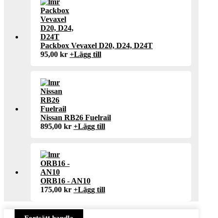
Packbox Vevaxel D20, D24, D24T
95,00
kr
+
Lägg till
Nissan RB26 Fuelrail
895,00
kr
+
Lägg till
ORB16 - AN10
175,00
kr
+
Lägg till
Fortsätt handla