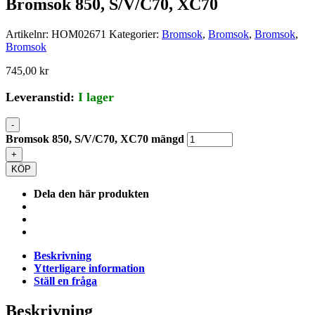
Bromsok 850, S/V/C70, XC70
Artikelnr:
HOM02671
Kategorier:
Bromsok
,
Bromsok
,
Bromsok
,
Bromsok
745,00
kr
Leveranstid:
I lager
-
Bromsok 850, S/V/C70, XC70 mängd
+
KÖP
Dela den här produkten
Beskrivning
Ytterligare information
Ställ en fråga
Beskrivning