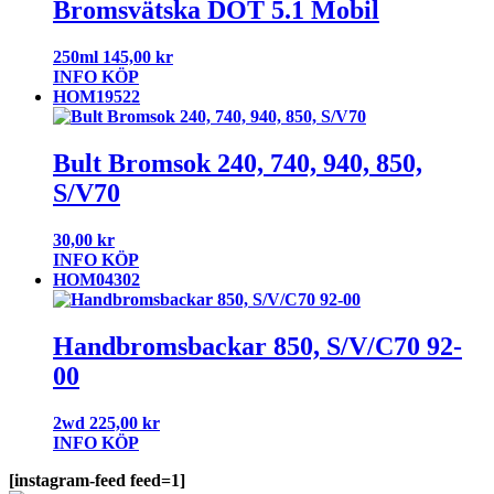
Bromsvätska DOT 5.1 Mobil
250ml
145,00
kr
INFO
KÖP
HOM19522
Bult Bromsok 240, 740, 940, 850,
S/V70
30,00
kr
INFO
KÖP
HOM04302
Handbromsbackar 850, S/V/C70 92-
00
2wd
225,00
kr
INFO
KÖP
[instagram-feed feed=1]