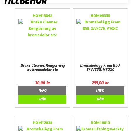
TILLBEHÖR
HOM13862
HOM00350
Brake Cleaner, Rengörning
Bromsbelägg Fram 850,
av bromsdelar etc
S/V/C70, V70XC
70,00
kr
235,00
kr
INFO
INFO
KÖP
KÖP
HOM12038
HOM10813