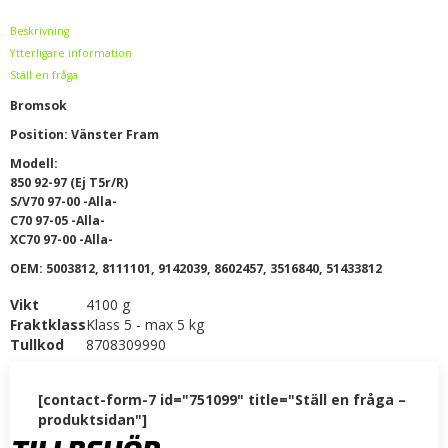
Beskrivning
Ytterligare information
Ställ en fråga
Bromsok
Position: Vänster Fram
Modell:
850 92-97 (Ej T5r/R)
S/V70 97-00 -Alla-
C70 97-05 -Alla-
XC70 97-00 -Alla-
OEM: 5003812, 8111101, 9142039, 8602457, 3516840, 51433812
Vikt
4100 g
Fraktklass
Klass 5 - max 5 kg
Tullkod
8708309990
[contact-form-7 id="751099" title="Ställ en fråga –
produktsidan"]