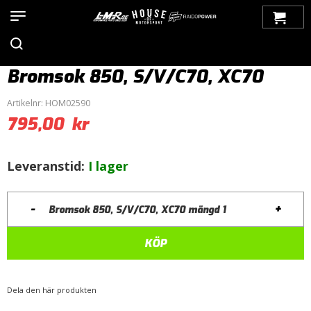
Hem
>
Produkter
>
Bilmärken
>
Volvo
>
C70
>
C70 (1997-2005)
>
Bromsar
>
Bromsok
> Bromsok 850, S/V/C70, XC70
Bromsok 850, S/V/C70, XC70
Artikelnr:
HOM02590
795,00
kr
Leveranstid:
I lager
-
+
Bromsok 850, S/V/C70, XC70 mängd
KÖP
Dela den här produkten