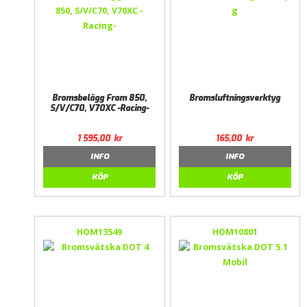
Bromsbelägg Fram 850,
Bromsluftningsverktyg
S/V/C70, V70XC -Racing-
1 595,00
kr
165,00
kr
INFO
INFO
KÖP
KÖP
HOM13549
HOM10801