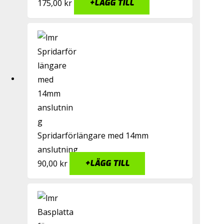
175,00
kr
+
LÄGG TILL
Spridarförlängare med 14mm
anslutning
90,00
kr
+
LÄGG TILL