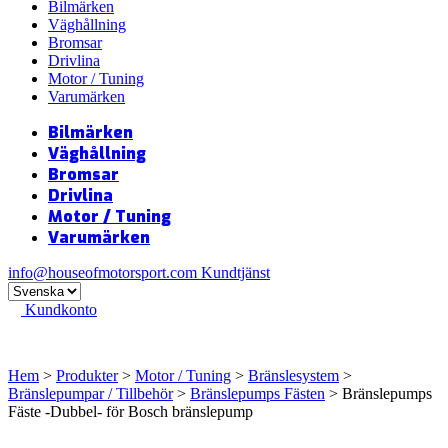
Bilmärken
Väghållning
Bromsar
Drivlina
Motor / Tuning
Varumärken
Bilmärken
Väghållning
Bromsar
Drivlina
Motor / Tuning
Varumärken
info@houseofmotorsport.com
Kundtjänst
Kundkonto
Hem
>
Produkter
>
Motor / Tuning
>
Bränslesystem
>
Bränslepumpar / Tillbehör
>
Bränslepumps Fästen
> Bränslepumps
Fäste -Dubbel- för Bosch bränslepump