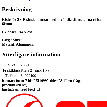
Beskrivning
Fäste för 2X Bränslepumpar med utvändig diameter på cirka
60mm
Ex bosch 044 x 2st
Färg : Silver
Matrial: Aluminium
Ytterligare information
Vikt
255 g
Fraktklass
Klass 2 - max 1 kg
Tullkod
84099100
[contact-form-7 id="751099" title="Ställ en fråga –
produktsidan"]
[instagram-feed feed=1]