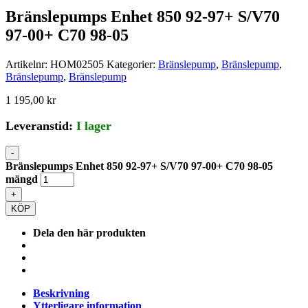
Bränslepumps Enhet 850 92-97+ S/V70
97-00+ C70 98-05
Artikelnr:
HOM02505
Kategorier:
Bränslepump
,
Bränslepump
,
Bränslepump
,
Bränslepump
1 195,00
kr
Leveranstid:
I lager
-
Bränslepumps Enhet 850 92-97+ S/V70 97-00+ C70 98-05
mängd
+
KÖP
Dela den här produkten
Beskrivning
Ytterligare information