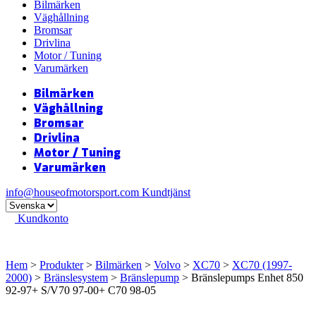
Bilmärken
Väghållning
Bromsar
Drivlina
Motor / Tuning
Varumärken
Bilmärken
Väghållning
Bromsar
Drivlina
Motor / Tuning
Varumärken
info@houseofmotorsport.com
Kundtjänst
Kundkonto
Hem
>
Produkter
>
Bilmärken
>
Volvo
>
XC70
>
XC70 (1997-
2000)
>
Bränslesystem
>
Bränslepump
> Bränslepumps Enhet 850
92-97+ S/V70 97-00+ C70 98-05