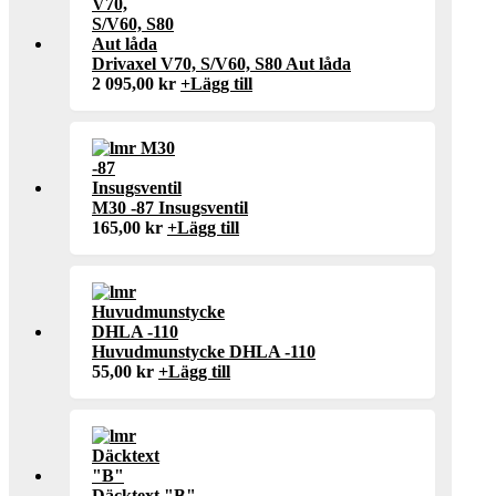
Drivaxel V70, S/V60, S80 Aut låda
2 095,00
kr
+
Lägg till
M30 -87 Insugsventil
165,00
kr
+
Lägg till
Huvudmunstycke DHLA -110
55,00
kr
+
Lägg till
Däcktext "B"