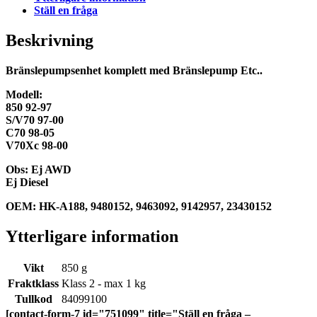
Ställ en fråga
Beskrivning
Bränslepumpsenhet komplett med Bränslepump Etc..
Modell:
850 92-97
S/V70 97-00
C70 98-05
V70Xc 98-00
Obs: Ej AWD
Ej Diesel
OEM: HK-A188, 9480152, 9463092, 9142957, 23430152
Ytterligare information
Vikt
850 g
Fraktklass
Klass 2 - max 1 kg
Tullkod
84099100
[contact-form-7 id="751099" title="Ställ en fråga –