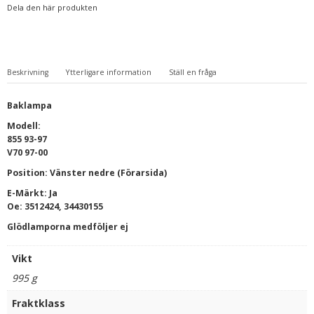
Dela den här produkten
mängd
Beskrivning
Ytterligare information
Ställ en fråga
Baklampa
Modell:
855 93-97
V70 97-00
Position: Vänster nedre (Förarsida)
E-Märkt: Ja
Oe: 3512424, 34430155
Glödlamporna medföljer ej
Vikt
995 g
Fraktklass