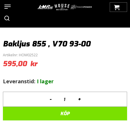
Hem
>
Produkter
>
Bilmärken
>
Volvo
>
S70/V70
>
S70/V70 (1997-
2000)
>
Belysning
>
Baklampor
> Bakljus 855 , V70 93-00
Bakljus 855 , V70 93-00
Artikelnr:
HOM02522
595,00
kr
Leveranstid:
I lager
-
+
Bakljus
855
,
KÖP
V70
93-
00