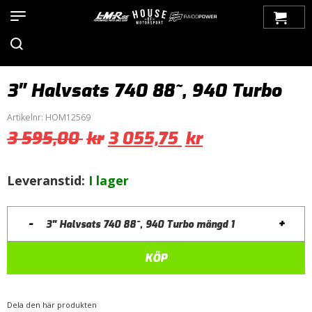
Hem
>
Produkter
>
Motor / Tuning
>
Avgassystem / Tillbehör
>
3,0'' JT/KL Avgassystem
>
Volvo
>
740, 940
> 3″ Halvsats 740
88~, 940 Turbo
3″ Halvsats 740 88~, 940 Turbo
Artikelnr:
HOM12569
3 595,00
kr
3 055,75
kr
Leveranstid:
I lager
-
+
3" Halvsats 740 88~, 940 Turbo mängd
KÖP
Dela den här produkten