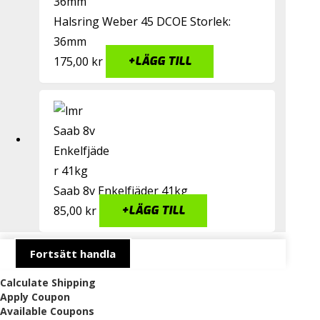
Halsring Weber 45 DCOE Storlek:
36mm
175,00
kr
+
LÄGG TILL
Saab 8v Enkelfjäder 41kg
85,00
kr
+
LÄGG TILL
Fortsätt handla
Calculate Shipping
Apply Coupon
Available Coupons