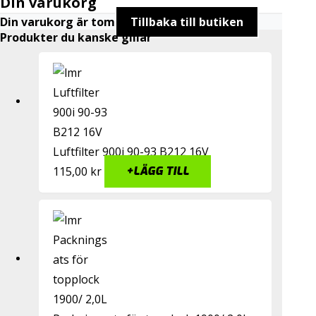
Din varukorg
Din varukorg är tom
Tillbaka till butiken
Produkter du kanske gillar
Luftfilter 900i 90-93 B212 16V
115,00
kr
+
LÄGG TILL