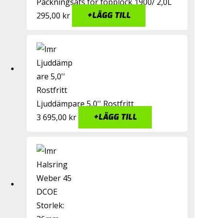
Packningsats för topplock 1900/ 2,0L
295,00
kr
+
LÄGG TILL
Ljuddämpare 5,0'' Rostfritt
3 695,00
kr
+
LÄGG TILL