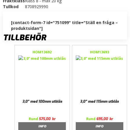
Fraktklass
Klass 8 - max 20 kg
Tullkod
8708929990
[contact-form-7 id="751099" title="Ställ en fråga –
produktsidan"]
TILLBEHÖR
HOM13692
HOM13693
3,0” med 100mm utblås
3,0” med 115mm utblås
Rund
Rund
575,00
kr
695,00
kr
INFO
INFO