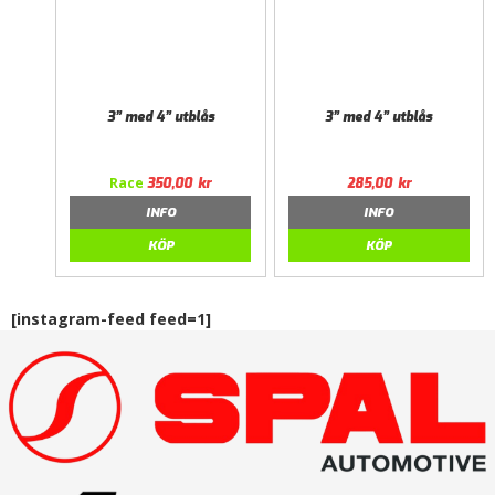
3” med 4” utblås
3” med 4” utblås
Race
350,00
kr
285,00
kr
INFO
INFO
KÖP
KÖP
[instagram-feed feed=1]