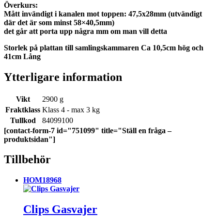
Överkurs:
Mått invändigt i kanalen mot toppen: 47,5x28mm (utvändigt
där det är som minst 58×40,5mm)
det går att porta upp några mm om man vill detta
Storlek på plattan till samlingskammaren Ca 10,5cm hög och
41cm Lång
Ytterligare information
Vikt
2900 g
Fraktklass
Klass 4 - max 3 kg
Tullkod
84099100
[contact-form-7 id="751099" title="Ställ en fråga –
produktsidan"]
Tillbehör
HOM18968
Clips Gasvajer