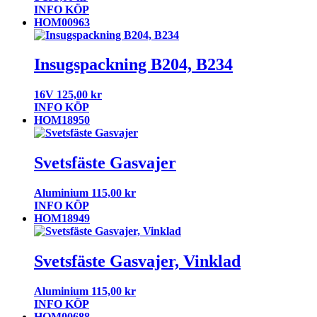
INFO
KÖP
HOM00963
Insugspackning B204, B234
16V
125,00
kr
INFO
KÖP
HOM18950
Svetsfäste Gasvajer
Aluminium
115,00
kr
INFO
KÖP
HOM18949
Svetsfäste Gasvajer, Vinklad
Aluminium
115,00
kr
INFO
KÖP
HOM00688