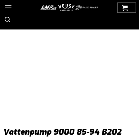
Hem
>
Produkter
>
Bilmärken
>
Saab
>
9000
>
Kylsystem
>
Vattenpump
> Vattenpump 9000 85-94 B202
Vattenpump 9000 85-94 B202