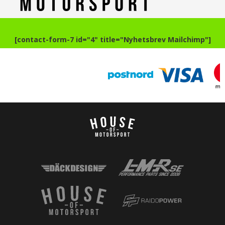
[contact-form-7 id="4" title="Nyhetsbrev Mailchimp"]