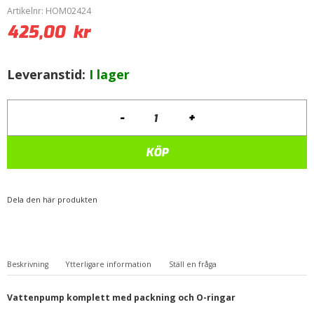
Artikelnr:
HOM02424
425,00
kr
Leveranstid:
I lager
-
+
Vattenpump
9000
85-
KÖP
94
B202
mängd
Dela den här produkten
Beskrivning
Ytterligare information
Ställ en fråga
Vattenpump komplett med packning och O-ringar