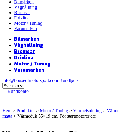
Bilmärken
Väghållning
Bromsar
Drivlina
Motor / Tuning
Varumärken
Bilmärken
Väghållning
Bromsar
Drivlina
Motor / Tuning
Varumärken
info@houseofmotorsport.com
Kundtjänst
Kundkonto
Hem
>
Produkter
>
Motor / Tuning
>
Värmeisolering
>
Värme
matta
> Värmeduk 55×19 cm, För startmotorer etc