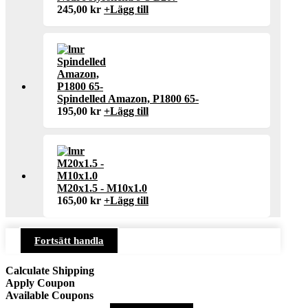
245,00
kr
+
Lägg till
Spindelled Amazon, P1800 65-
195,00
kr
+
Lägg till
M20x1.5 - M10x1.0
165,00
kr
+
Lägg till
Fortsätt handla
Calculate Shipping
Apply Coupon
Available Coupons