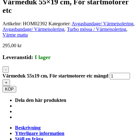
Värmeduk 55×19 cm, För startmotorer
etc
Artikelnr:
HOM02392
Kategorier:
Avgasbandage/ Värmeisolering
,
Avgasbandage/ Värmeisolering
,
Turbo mössa / Värmeisolering
,
Värme matta
295,00
kr
Leveranstid:
I lager
-
Värmeduk 55x19 cm, För startmotorer etc mängd
+
KÖP
Dela den här produkten
Beskrivning
Ytterligare information
Ställ en fråga