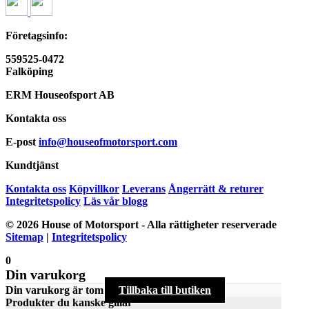
Företagsinfo:
559525-0472
Falköping
ERM Houseofsport AB
Kontakta oss
E-post
info@houseofmotorsport.com
Kundtjänst
Kontakta oss
Köpvillkor
Leverans
Ångerrätt & returer
Integritetspolicy
Läs vår blogg
© 2026 House of Motorsport - Alla rättigheter reserverade
Sitemap
|
Integritetspolicy
0
Din varukorg
Din varukorg är tom
Tillbaka till butiken
Produkter du kanske gillar