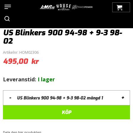
Hem
>
Produkter
>
Bilmärken
>
Saab
>
9-3
>
9-3 (1998-2002)
>
Belysning
>
Blinkers
> US Blinkers 900 94-98 + 9-3 98-02
US Blinkers 900 94-98 + 9-3 98-
02
Artikelnr:
HOM02306
495,00
kr
Leveranstid:
I lager
-
+
US Blinkers 900 94-98 + 9-3 98-02 mängd
KÖP
Dela den här produkten