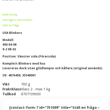
Beskrivning
Ytterligare information
Ställ en fråga
USA Blinkers
Modell:
900 94-98
9-3 98-02
Position: Vänster sida (Förarsida)
Komplett Blinkers med hus
Levereras dock utan glödlampor och hållare (original används)
OE: 4676458, 35340061
Vikt
700 g
Fraktklass
Klass 2 - max 1 kg
Tullkod
8707109000
[contact-form-7 id="751099" title="Ställ en fråga –