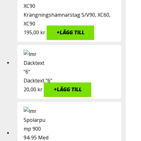
Krängningshämnarstag S/V90, XC60,
XC90
195,00
kr
+
LÄGG TILL
Däcktext "6"
20,00
kr
+
LÄGG TILL