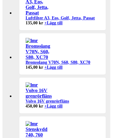
Luftfilter A3, Eos, Golf, Jetta, Passat
135,00
kr
+
Lägg till
Bromsslang V70N, S60, S80, XC70
145,00
kr
+
Lägg till
Volvo 16V grenrörfläns
450,00
kr
+
Lägg till