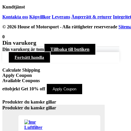
Kundtjänst
Kontakta oss
Köpvillkor
Leverans
Ångerrätt & returer
Integrite
© 2026 House of Motorsport - Alla rättigheter reserverade
Sitem
0
Din varukorg
Din varukorg är tom
Tillbaka till butiken
Fortsätt handla
Calculate Shipping
Apply Coupon
Available Coupons
ettobjekt
Get 10% off
Apply Coupon
Produkter du kanske gillar
Produkter du kanske gillar