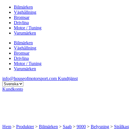
Bilmärken
Väghållning
Bromsar
Drivlina
Motor / Tuning
Varumärken
Bilmärken
Väghållning
Bromsar
Drivlina
Motor / Tuning
Varumärken
info@houseofmotorsport.com
Kundtjänst
Kundkonto
Hem
>
Produkter
>
Bilmärken
>
Saab
>
9000
>
Belysning
>
Strålkas