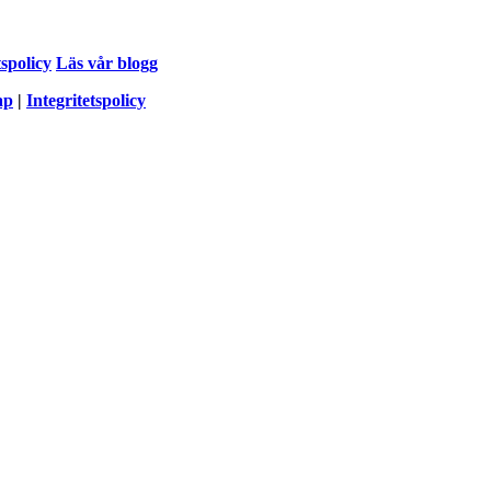
tspolicy
Läs vår blogg
ap
|
Integritetspolicy