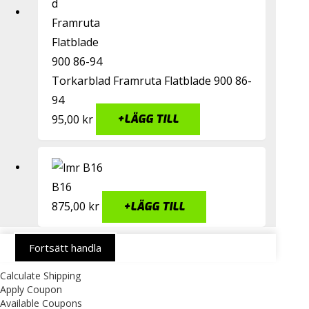
Torkarblad Framruta Flatblade 900 86-
94
95,00
kr
+
LÄGG TILL
B16
875,00
kr
+
LÄGG TILL
Fortsätt handla
Calculate Shipping
Apply Coupon
Available Coupons