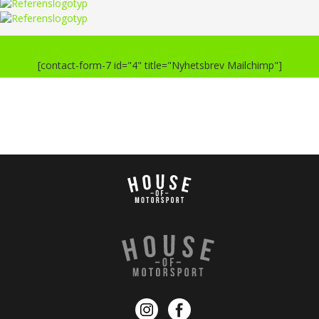
[contact-form-7 id="4" title="Nyhetsbrev Mailchimp"]