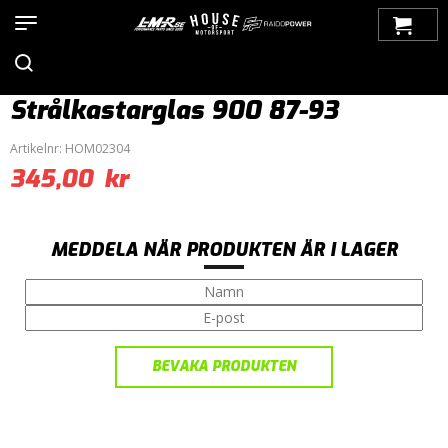
Hem
>
Produkter
>
Bilmärken
>
Saab
>
900
>
900 OG (1979-1993)
>
Belysning
>
Strålkastarglas
> Strålkastarglas 900 87-93
Strålkastarglas 900 87-93
Artikelnr:
HOM02304
345,00
kr
MEDDELA NÄR PRODUKTEN ÄR I LAGER
BEVAKA PRODUKTEN