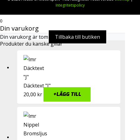
Integritetspolicy
0
Din varukorg
Din varukorg är tom
Tillbaka till butiken
Produkter du kanske gillar
Däcktext "J"
20,00
kr
+
LÄGG TILL