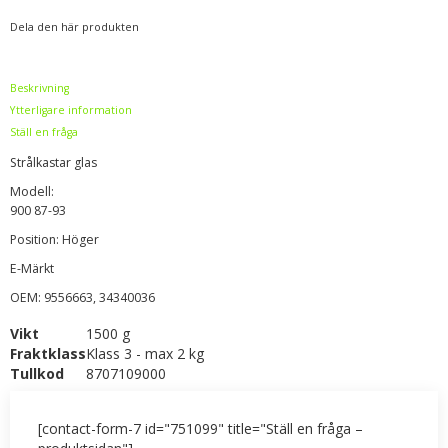
Dela den här produkten
Beskrivning
Ytterligare information
Ställ en fråga
Strålkastar glas
Modell:
900 87-93
Position: Höger
E-Märkt
OEM: 9556663, 34340036
Vikt
1500 g
Fraktklass
Klass 3 - max 2 kg
Tullkod
8707109000
[contact-form-7 id="751099" title="Ställ en fråga –