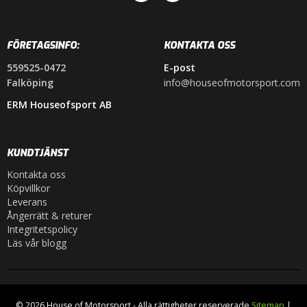
FÖRETAGSINFO:
KONTAKTA OSS
559525-0472
E-post
Falköping
info@houseofmotorsport.com
ERM Houseofsport AB
KUNDTJÄNST
Kontakta oss
Köpvillkor
Leverans
Ångerrätt & returer
Integritetspolicy
Läs vår blogg
© 2026 House of Motorsport - Alla rättigheter reserverade
Sitemap
|