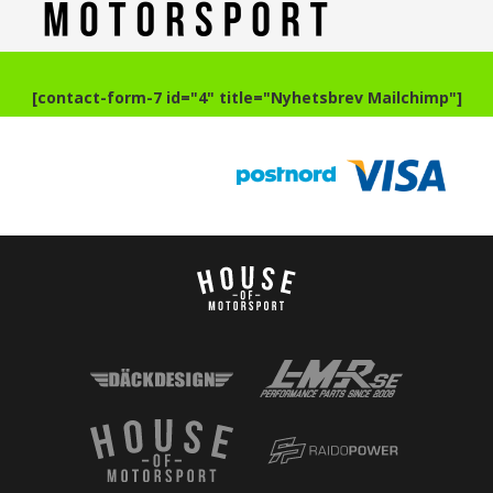
[contact-form-7 id="4" title="Nyhetsbrev Mailchimp"]