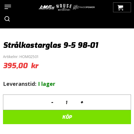
Hem
>
Produkter
>
Bilmärken
>
Saab
>
9-5
>
9-5 (1998-2010)
>
Belysning
>
Strålkastarglas
> Strålkastarglas 9-5 98-01
Strålkastarglas 9-5 98-01
Artikelnr:
HOM02501
395,00
kr
Leveranstid:
I lager
-
+
Strålkastarglas
9-
5
KÖP
98-
01
mängd