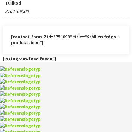
Tullkod
8707109000
[contact-form-7 id="751099" title="Ställ en fråga –
produktsidan"]
[instagram-feed feed=1]