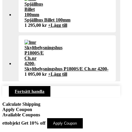
Spjällhus Billet 100mm
1 295,00
kr
+
Lägg till
Skyltbelysningshus P1800S/E Ch.nr 4200-
1 095,00
kr
+
Lägg till
Fortsätt handla
Calculate Shipping
Apply Coupon
Available Coupons
ettobjekt
Get 10% off
Apply Coupon