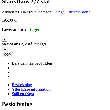
Skarvfläns 2,5′ stål
Artikelnr:
HOM00915
Kategori:
Övriga Flänsar/Blandat
195,00
kr
Leveranstid:
I lager
-
Skarvfläns 2,5' stål mängd
+
KÖP
Dela den här produkten
Beskrivning
Ytterligare information
Ställ en fråga
Beskrivning