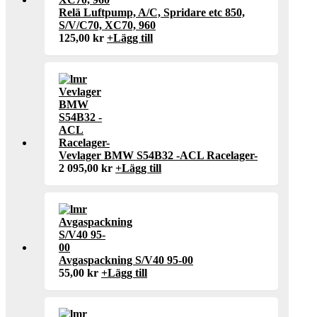
Relä Luftpump, A/C, Spridare etc 850,
S/V/C70, XC70, 960
125,00
kr
+
Lägg till
Vevlager BMW S54B32 -ACL Racelager-
2 095,00
kr
+
Lägg till
Avgaspackning S/V40 95-00
55,00
kr
+
Lägg till