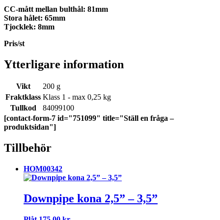
CC-mått mellan bulthål: 81mm
Stora hålet: 65mm
Tjocklek: 8mm
Pris/st
Ytterligare information
Vikt
200 g
Fraktklass
Klass 1 - max 0,25 kg
Tullkod
84099100
[contact-form-7 id="751099" title="Ställ en fråga –
produktsidan"]
Tillbehör
HOM00342
Downpipe kona 2,5” – 3,5”
Plåt
175,00
kr