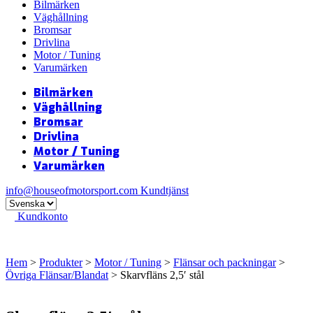
Bilmärken
Väghållning
Bromsar
Drivlina
Motor / Tuning
Varumärken
Bilmärken
Väghållning
Bromsar
Drivlina
Motor / Tuning
Varumärken
info@houseofmotorsport.com
Kundtjänst
Kundkonto
Hem
>
Produkter
>
Motor / Tuning
>
Flänsar och packningar
>
Övriga Flänsar/Blandat
> Skarvfläns 2,5′ stål