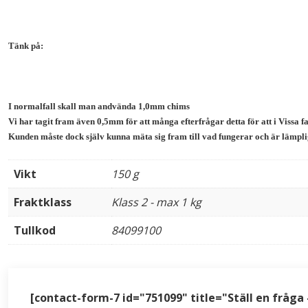
Tänk på:
I normalfall skall man andvända 1,0mm chims
Vi har tagit fram även 0,5mm för att många efterfrågar detta för att i Vissa f
Kunden måste dock själv kunna mäta sig fram till vad fungerar och är lämplig
Vikt
150 g
Fraktklass
Klass 2 - max 1 kg
Tullkod
84099100
[contact-form-7 id="751099" title="Ställ en fråga