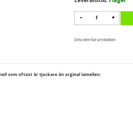
-
+
Saab
9000
85-
93
Dela den här produkten
215mm
0,5mm
mängd
ell som oftast är tjockare än orginal lamellen.