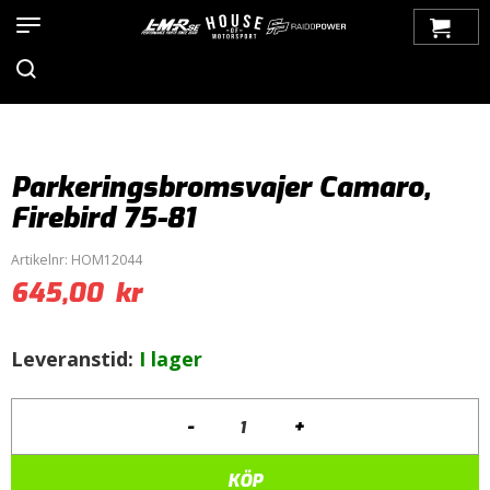
Hem
>
Produkter
>
Bilmärken
>
Chevrolet
>
Camaro
>
Camaro
70-81
>
Bromsar
>
Handbroms
> Parkeringsbromsvajer Camaro,
Firebird 75-81
Parkeringsbromsvajer Camaro,
Firebird 75-81
Artikelnr:
HOM12044
645,00
kr
Leveranstid:
I lager
-
+
Parkeringsbromsvajer
Camaro,
Firebird
KÖP