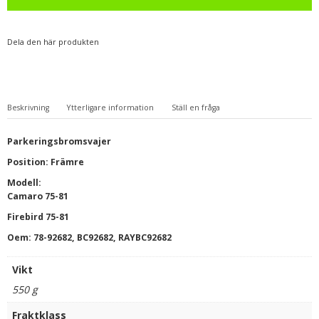
75-
81
mängd
Dela den här produkten
Beskrivning
Ytterligare information
Ställ en fråga
Parkeringsbromsvajer
Position: Främre
Modell:
Camaro 75-81
Firebird 75-81
Oem: 78-92682, BC92682, RAYBC92682
Vikt
550 g
Fraktklass