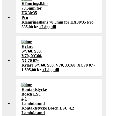
Klämringsfläns 78,5mm för HX30/35 Pro
335,00
kr
+
Lägg till
Kylare S/V60, S80, V70, XC60, XC70 07~
1 595,00
kr
+
Lägg till
Kontaktstycke Bosch LSU 4,2
Lambdasond