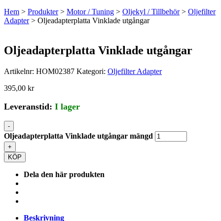
Hem
>
Produkter
>
Motor / Tuning
>
Oljekyl / Tillbehör
>
Oljefilter
Adapter
> Oljeadapterplatta Vinklade utgångar
Oljeadapterplatta Vinklade utgångar
Artikelnr:
HOM02387
Kategori:
Oljefilter Adapter
395,00
kr
Leveranstid:
I lager
-
Oljeadapterplatta Vinklade utgångar mängd
+
KÖP
Dela den här produkten
Beskrivning