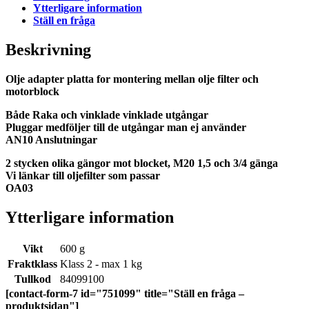
Ytterligare information
Ställ en fråga
Beskrivning
Olje adapter platta for montering mellan olje filter och
motorblock
Både Raka och vinklade vinklade utgångar
Pluggar medföljer till de utgångar man ej använder
AN10 Anslutningar
2 stycken olika gängor mot blocket, M20 1,5 och 3/4 gänga
Vi länkar till oljefilter som passar
OA03
Ytterligare information
Vikt
600 g
Fraktklass
Klass 2 - max 1 kg
Tullkod
84099100
[contact-form-7 id="751099" title="Ställ en fråga –
produktsidan"]