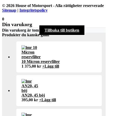
© 2026 House of Motorsport - Alla rättigheter reserverade
Sitemap
|
Integritetspolicy
0
Din varukorg
Din varukorg är tom
Tillbaka till butiken
Produkter du kanske gillar
10 Micron reservfilter
1 375,00
kr
+
Lägg till
AN20, 45 böj
395,00
kr
+
Lägg till