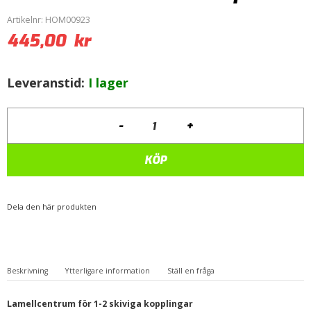
Artikelnr:
HOM00923
445,00
kr
Leveranstid:
I lager
-
+
Lamell
Centrum
Saab
KÖP
14-
Splines
mängd
Dela den här produkten
Beskrivning
Ytterligare information
Ställ en fråga
Lamellcentrum för 1-2 skiviga kopplingar