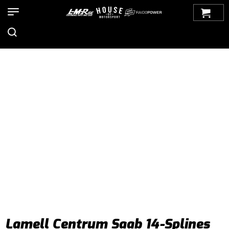
Hem
>
Produkter
>
Bilmärken
>
Saab
>
9-3
>
9-3 SS/SC (2003-
2012)
>
Koppling/ Tillbehör
>
2-3 Skivig koppling
> Lamell Centrum
Saab 14-Splines
Lamell Centrum Saab 14-Splines