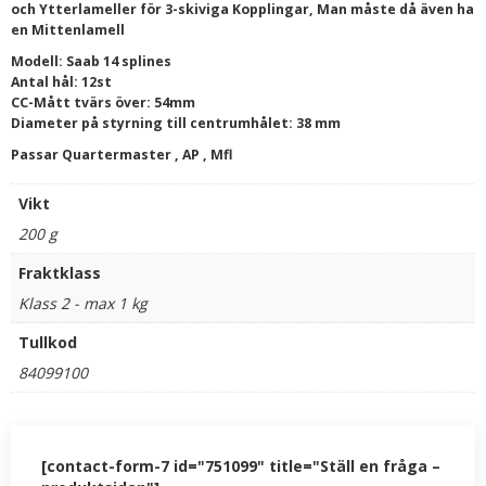
och Ytterlameller för 3-skiviga Kopplingar, Man måste då även ha
en Mittenlamell
Modell: Saab 14 splines
Antal hål: 12st
CC-Mått tvärs över: 54mm
Diameter på styrning till centrumhålet: 38 mm
Passar Quartermaster , AP , Mfl
Vikt
200 g
Fraktklass
Klass 2 - max 1 kg
Tullkod
84099100
[contact-form-7 id="751099" title="Ställ en fråga –