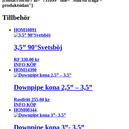
[contact-form-7 id="751099" title="Ställ en fråga –
produktsidan"]
Tillbehör
HOM10891
3,5” 90°Svetsböj
RF
330,00
kr
INFO
KÖP
HOM14390
Downpipe kona 2,5” – 3,5”
Rostfritt
255,00
kr
INFO
KÖP
HOM00344
Downpipe kona 3”- 3,5”