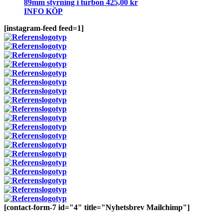
89mm styrning i turbon
425,00
kr
INFO
KÖP
[instagram-feed feed=1]
[contact-form-7 id="4" title="Nyhetsbrev Mailchimp"]