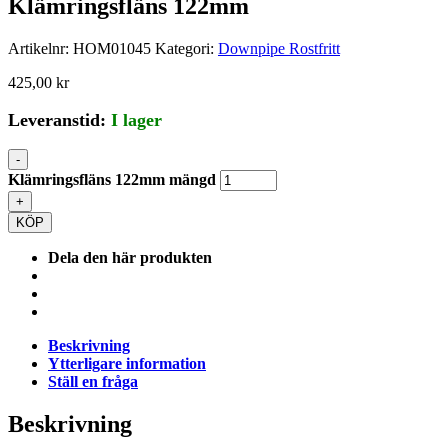
Klämringsfläns 122mm
Artikelnr:
HOM01045
Kategori:
Downpipe Rostfritt
425,00
kr
Leveranstid:
I lager
-
Klämringsfläns 122mm mängd
+
KÖP
Dela den här produkten
Beskrivning
Ytterligare information
Ställ en fråga
Beskrivning