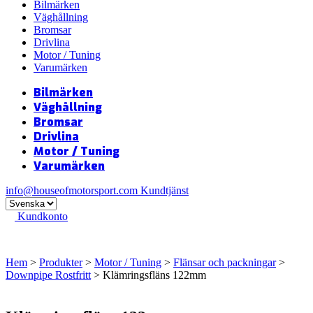
Bilmärken
Väghållning
Bromsar
Drivlina
Motor / Tuning
Varumärken
Bilmärken
Väghållning
Bromsar
Drivlina
Motor / Tuning
Varumärken
info@houseofmotorsport.com
Kundtjänst
Kundkonto
Hem
>
Produkter
>
Motor / Tuning
>
Flänsar och packningar
>
Downpipe Rostfritt
> Klämringsfläns 122mm